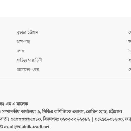
বৃহত্তর চট্টগ্রাম
খ
গ্রাম-গঞ্জ
আ
নগর
ন
সাহিত্য সাপ্তাহিকী
স্ব
আমাদের খবর
ক
দকঃ
এম এ মালেক
 ও সম্পাদকীয় কার্যালয়ঃ
৯, সিডিএ বাণিজ্যিক এলাকা, মোমিন রোড, চট্টগ্রাম।
ার্তাঃ
০২৩৩৩৩৬২৩৮০, বিজ্ঞাপনঃ ০২৩৩৩৩৬২৩৮২ | ০১৭৫৫৬০৮২০০, ফ্য
লঃ
azadi@dainikazadi.net