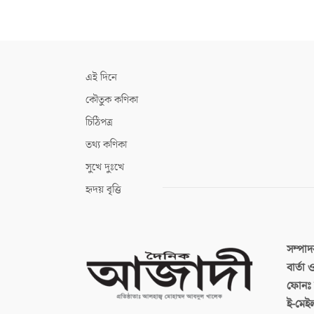
এই দিনে
কৌতুক কণিকা
চিঠিপত্র
তথ্য কণিকা
সুখে দুঃখে
হৃদয় বৃত্তি
সম্পা
বার্তা
ফোনঃ ব
ই-মেই