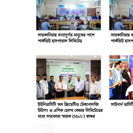
সাতকানিয়ার বন্যাদুর্গত মানুষের পাশে
সাতকানিয়ার বন
পার্কভিউ হাসপাতাল লিমিটেড
পার্কভিউ হাস
ইউনিভার্সিটি অব ক্রিয়েটিভ টেকনোলজি
সাউদার্ন ভার্সি
চিটাগং ও এপিক হেলথ কেয়ার লিমিটেডের
মধ্যে সমঝোতা স্মারক (MoU) স্বাক্ষর