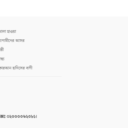
োলা হাওয়া
গামীদের আসর
ারী
াস্থ্য
োরআন হাদিসের বাণী
াক্সঃ ০২৩৩৩৩৬২৩৮১।