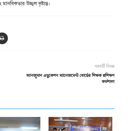
ানবিকতার উজ্জ্বল দৃষ্টান্ত।
পরবর্তী নিবন্ধ
আনজুমান এডুকেশন ম্যানেজমেন্ট বোর্ডের শিক্ষক প্রশিক্ষণ
কর্মশালা