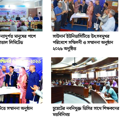
্যাদুর্গত মানুষের পাশে
সাউদার্ন ইউনিভার্সিটিতে উৎসবমুখর
পাতাল লিমিটেড
পরিবেশে সম্মিলনী ও সম্মাননা অনুষ্ঠান
২০২৬ অনুষ্ঠিত
টিতে সম্মাননা অনুষ্ঠান
চুয়েটের নবনিযুক্ত ভিসির সাথে শিক্ষকদের
মতবিনিময়