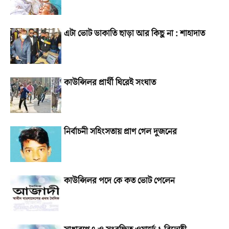
এটা ভোট ডাকাতি ছাড়া আর কিছু না : শাহাদাত
কাউন্সিলর প্রার্থী ঘিরেই সংঘাত
নির্বাচনী সহিংসতায় প্রাণ গেল দুজনের
কাউন্সিলর পদে কে কত ভোট পেলেন