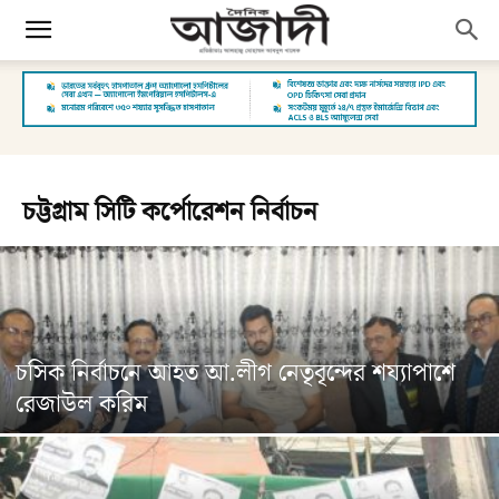
চট্টগ্রাম সিটি কর্পোরেশন নির্বাচন
চসিক নির্বাচনে আহত আ.লীগ নেতৃবৃন্দের শয্যাপাশে
রেজাউল করিম