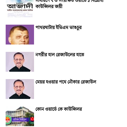
সাধারণে ৭ ও সংরক্ষিত ওয়ার্ডে ১ বিদ্রোহী
কাউন্সিলর জয়ী
পাথরঘাটায় ইভিএম ভাঙচুর
নগরীর হাল রেজাউলের হাতে
মেয়র হওয়ার পথে নৌকার রেজাউল
কোন ওয়ার্ডে কে কাউন্সিলর