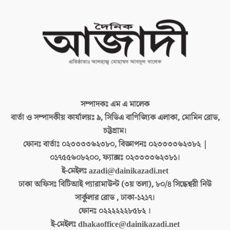
সম্পাদকঃ
এম এ মালেক
বার্তা ও সম্পাদকীয় কার্যালয়ঃ
৯, সিডিএ বাণিজ্যিক এলাকা, মোমিন রোড,
চট্টগ্রাম।
ফোনঃ বার্তাঃ
০২৩৩৩৩৬২৩৮০, বিজ্ঞাপনঃ ০২৩৩৩৩৬২৩৮২ |
০১৭৫৫৬০৮২০০, ফ্যাক্সঃ ০২৩৩৩৩৬২৩৮১।
ই-মেইলঃ
azadi@dainikazadi.net
ঢাকা অফিসঃ
বিটিআই প্যারামাউন্ট (৩য় তলা), ৮০/৪ সিদ্ধেশ্বরী নিউ
সার্কুলার রোড , ঢাকা-১২১৭।
ফোনঃ
০২২২২২২৮৫৮২ ।
ই-মেইলঃ
dhakaoffice@dainikazadi.net