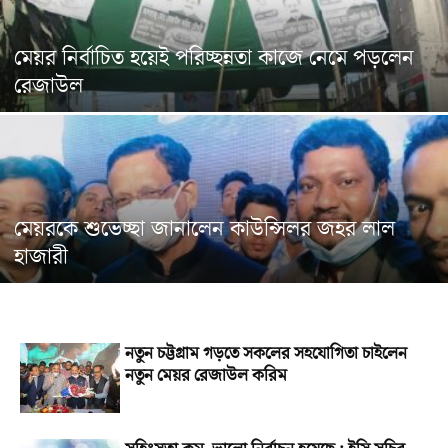
মেয়র নির্বাচিত হয়েই পরিচ্ছন্নতা কাজে নেমে পড়লেন
রেজাউল
মেয়রকে শুভেচ্ছা জানালেন কাউন্সিলর জহর লাল
হাজারী
নতুন চট্টগ্রাম গড়‌তে সক‌লের সহ‌যো‌গিতা চাইলেন
নতুন মেয়র রেজাউল করিম