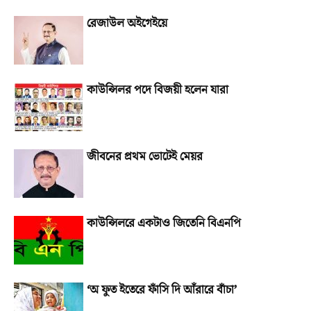
রেজাউল অইগেইয়ে
কাউন্সিলর পদে বিজয়ী হলেন যারা
জীবনের প্রথম ভোটেই মেয়র
কাউন্সিলরে একটাও জিতেনি বিএনপি
‘অ ফুত ইতেরে ফাঁসি দি আঁরারে বাঁচা’