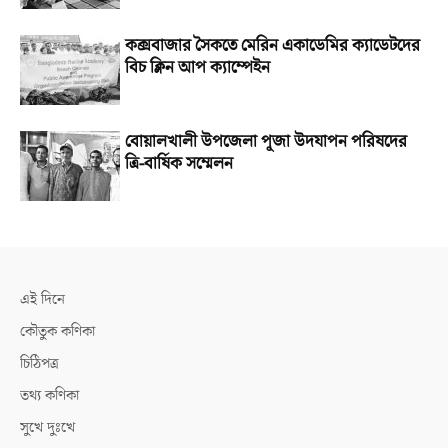
কক্সবাজার সৈকতে মেরিন একাডেমির ক্যাডেটদের
বিচ ক্লিন আপ ক্যাম্পেইন
বোয়ালখালী উপজেলা পূজা উদযাপন পরিষদের
ত্রি-বার্ষিক সম্মেলন
এই দিনে
কৌতুক কণিকা
চিঠিপত্র
তথ্য কণিকা
সুখে দুঃখে