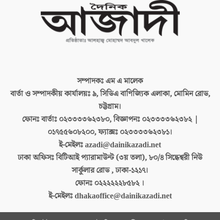
সম্পাদকঃ
এম এ মালেক
বার্তা ও সম্পাদকীয় কার্যালয়ঃ
৯, সিডিএ বাণিজ্যিক এলাকা, মোমিন রোড,
চট্টগ্রাম।
ফোনঃ বার্তাঃ
০২৩৩৩৩৬২৩৮০, বিজ্ঞাপনঃ ০২৩৩৩৩৬২৩৮২ |
০১৭৫৫৬০৮২০০, ফ্যাক্সঃ ০২৩৩৩৩৬২৩৮১।
ই-মেইলঃ
azadi@dainikazadi.net
ঢাকা অফিসঃ
বিটিআই প্যারামাউন্ট (৩য় তলা), ৮০/৪ সিদ্ধেশ্বরী নিউ
সার্কুলার রোড , ঢাকা-১২১৭।
ফোনঃ
০২২২২২২৮৫৮২ ।
ই-মেইলঃ
dhakaoffice@dainikazadi.net