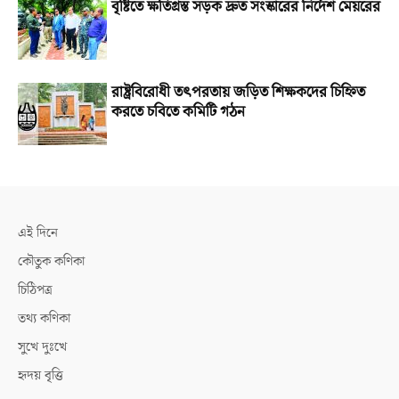
বৃষ্টিতে ক্ষতিগ্রস্ত সড়ক দ্রুত সংস্কারের নির্দেশ মেয়রের
রাষ্ট্রবিরোধী তৎপরতায় জড়িত শিক্ষকদের চিহ্নিত
করতে চবিতে কমিটি গঠন
এই দিনে
কৌতুক কণিকা
চিঠিপত্র
তথ্য কণিকা
সুখে দুঃখে
হৃদয় বৃত্তি