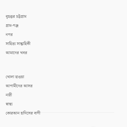
বৃহত্তর চট্টগ্রাম
গ্রাম-গঞ্জ
নগর
সাহিত্য সাপ্তাহিকী
আমাদের খবর
খোলা হাওয়া
আগামীদের আসর
নারী
স্বাস্থ্য
কোরআন হাদিসের বাণী