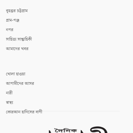
বৃহত্তর চট্টগ্রাম
গ্রাম-গঞ্জ
নগর
সাহিত্য সাপ্তাহিকী
আমাদের খবর
খোলা হাওয়া
আগামীদের আসর
নারী
স্বাস্থ্য
কোরআন হাদিসের বাণী