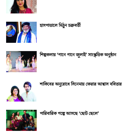
হাসপাতালে মিঠুন চক্রবর্তী
শিল্পকলায় ‘গানে গানে জুলাই’ সাংস্কৃতিক অনুষ্ঠান
শাকিবের অনুরোধে সিনেমায় ফেরার আশ্বাস ববিতার
পারিবারিক গল্পে আসছে ‘ছোট ছেলে’