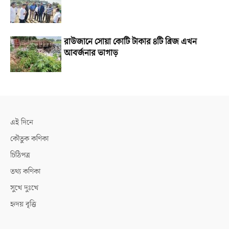
রাউজানে সোয়া কোটি টাকার ৪টি ব্রিজ এখন
আবর্জনার ভাগাড়
এই দিনে
কৌতুক কণিকা
চিঠিপত্র
তথ্য কণিকা
সুখে দুঃখে
হৃদয় বৃত্তি