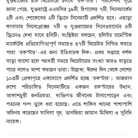
যুক্তরাজ্যের ৪টি থিয়েটারে চলবে ‘রকস্টার’। পরিবেশনা সূত্রে
জানা গেছে
,
যুক্তরাষ্ট্রে এএমসির ১৯টি
,
রিগালের ৭টি
,
সিনেমার্কের
২টি এবং শোকেসের ২টি স্ক্রিনে সিনেমাটি প্রদর্শিত হবে। এছাড়া
কানাডার সিনেপ্লেক্সের ৭টি ও যুক্তরাজ্যের সিনেওয়ার্ল্ডের ৪টি
স্ক্রিনেও দেখা যাবে ছবিটি। সংশ্লিষ্টরা বলছেন
,
হলিউড ডমেস্টিক
মার্কেটের প্রতিযোগিতাপূর্ণ সময়েও ৩৭টি থিয়েটার নিশ্চিত করতে
পারা ‘রকস্টার’
–
এর জন্য ইতিবাচক দিক। প্রথম সপ্তাহে দর্শক
সাড়া ভালো হলে পরবর্তী সময়ে থিয়েটারের সংখ্যা আরও বাড়তে
পারে বলেও আশা করছেন তারা। উল্লেখ্য
,
ঈদের দিন থেকে দেশের
১০৩টি প্রেক্ষাগৃহে একযোগে প্রদর্শিত হচ্ছে ‘রকস্টার’। আজমান
রুশো পরিচালিত সিনেমাটিতে একজন রকস্টারের উত্থান
,
আকাশচুম্বী জনপ্রিয়তা
,
ব্যক্তিগত জীবনের টানাপোড়েন এবং
পতনের গল্প তুলে ধরা হয়েছে। এতে শাকিব খানের পাশাপাশি
অভিনয় করেছেন সাবিলা নূর
,
তানজিয়া জামান মিথিলা ও সুনিধি
নায়েক।