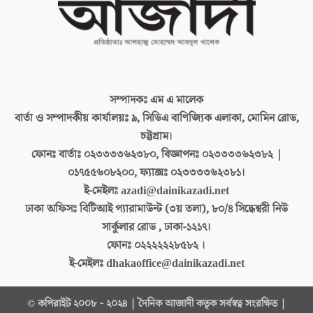
সম্পাদকঃ
এম এ মালেক
বার্তা ও সম্পাদকীয় কার্যালয়ঃ
৯, সিডিএ বাণিজ্যিক এলাকা, মোমিন রোড,
চট্টগ্রাম।
ফোনঃ বার্তাঃ
০২৩৩৩৩৬২৩৮০, বিজ্ঞাপনঃ ০২৩৩৩৩৬২৩৮২ |
০১৭৫৫৬০৮২০০, ফ্যাক্সঃ ০২৩৩৩৩৬২৩৮১।
ই-মেইলঃ
azadi@dainikazadi.net
ঢাকা অফিসঃ
বিটিআই প্যারামাউন্ট (৩য় তলা), ৮০/৪ সিদ্ধেশ্বরী নিউ
সার্কুলার রোড , ঢাকা-১২১৭।
ফোনঃ
০২২২২২২৮৫৮২ ।
ই-মেইলঃ
dhakaoffice@dainikazadi.net
© কপিরাইট ২০০৮ - ২০২৪ | দৈনিক আজাদী কতৃক সর্বস্বত্ব সংরক্ষিত |