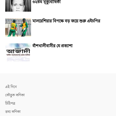
৩২তম মৃত্যুবার্ষিকী
মালয়েশিয়ার বিপক্ষে বড় জয়ে শুরু এইচপির
বাঁশখালীবাসীর যে প্রত্যাশা
এই দিনে
কৌতুক কণিকা
চিঠিপত্র
তথ্য কণিকা