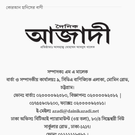
কোরআন হাদিসের বাণী
সম্পাদকঃ
এম এ মালেক
বার্তা ও সম্পাদকীয় কার্যালয়ঃ
৯, সিডিএ বাণিজ্যিক এলাকা, মোমিন রোড,
চট্টগ্রাম।
ফোনঃ বার্তাঃ
০২৩৩৩৩৬২৩৮০, বিজ্ঞাপনঃ ০২৩৩৩৩৬২৩৮২ |
০১৭৫৫৬০৮২০০, ফ্যাক্সঃ ০২৩৩৩৩৬২৩৮১।
ই-মেইলঃ
azadi@dainikazadi.net
ঢাকা অফিসঃ
বিটিআই প্যারামাউন্ট (৩য় তলা), ৮০/৪ সিদ্ধেশ্বরী নিউ
সার্কুলার রোড , ঢাকা-১২১৭।
ফোনঃ
০২২২২২২৮৫৮২ ।