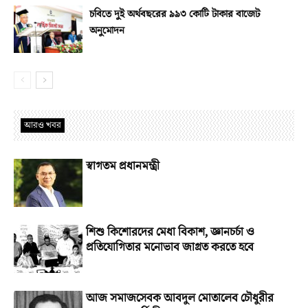
চবিতে দুই অর্থবছরের ৯৯৩ কোটি টাকার বাজেট
অনুমোদন
আরও খবর
স্বাগতম প্রধানমন্ত্রী
শিশু কিশোরদের মেধা বিকাশ, জ্ঞানচর্চা ও
প্রতিযোগিতার মনোভাব জাগ্রত করতে হবে
আজ সমাজসেবক আবদুল মোতালেব চৌধুরীর