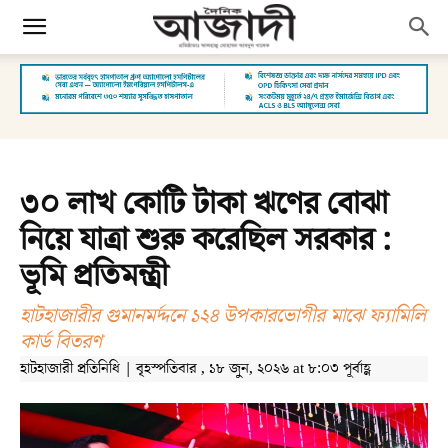
৩০ লাখ কোটি টাকা ঋণের বোঝা
নিয়ে যাত্রা শুরু করেছিল সরকার :
ভূমি প্রতিমন্ত্রী
হাটহাজারীর গুমানমর্দ্দনে ১২৪ উপকারভোগীর মাঝে ফ্যামিলি
কার্ড বিতরণ
হাটহাজারী প্রতিনিধি | বৃহস্পতিবার , ১৮ জুন, ২০২৬ at ৮:০৩ পূর্বাহ্ণ