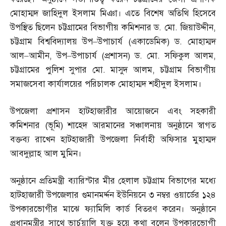
মোহাম্মদ জাহিদুল ইসলাম মিঞা। এতে বিশেষ অতিথি হিসেবে
উপস্থিত ছিলেন চট্টগ্রামের বিভাগীয় কমিশনার ড
.
মো
.
জিয়াউদ্দীন
,
চট্টগ্রাম বিশ্ববিদ্যালয় উপ
–
উপাচার্য
(
একাডেমিক
)
ড
.
মোহাম্মদ
আল
–
আমীন
,
উপ
–
উপাচার্য
(
প্রশাসন
)
ড
.
মো
.
সফিকুল আলম
,
চট্টগ্রামের পুলিশ সুপার মো
.
মাসুদ আলম
,
চট্টগ্রাম বিভাগীয়
সমাজসেবা কার্যালয়ের পরিচালক মোহাম্মদ শহীদুল ইসলাম।
উপজেলা প্রশাসন হাটহাজারীর আয়োজনে এবং সহকারী
কমিশনার
(
ভূমি
)
শাহেদ আরমানের সঞ্চালনায় অনুষ্ঠানে স্বাগত
বক্তব্য রাখেন হাটহাজারী উপজেলা নির্বাহী অফিসার মুহাম্মদ
আবদুল্লাহ আল মুমিন।
অনুষ্ঠানে প্রতিমন্ত্রী ব্যারিস্টার মীর হেলাল চট্টগ্রাম বিভাগের মধ্যে
হাটহাজারী উপজেলার গুমানমর্দ্দন ইউনিয়নে ৩ নম্বর ওয়ার্ডের ১২৪
উপকারভোগীর মাঝে ফ্যামিলি কার্ড বিতরণ করেন। অনুষ্ঠানে
প্রধানমন্ত্রীর সাথে ভার্চুয়ালি যুক্ত হয়ে কথা বলেন উপকারভোগী