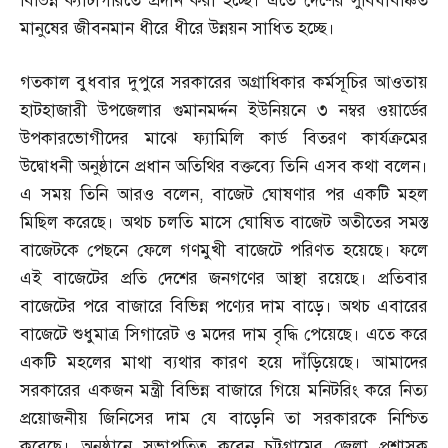
বিভিন্ন ক্যাটাগরিতে প্রদান করা হচ্ছে। এতে দেশের সুবিধাবঞ্চিত
মানুষের জীবনমান ধীরে ধীরে উন্নয়ন সাধিত হচ্ছে।
গতকাল বুধবার দুপুরে সরকারের অগ্রাধিকার কর্মসূচির আওতায়
হাটহাজারী উপজেলার গুমানমর্দ্দন ইউনিয়নে ৩ নম্বর ওয়ার্ডের
উপকারভোগীদের মাঝে ফ্যামিলি কার্ড বিতরণ কার্যক্রমের
উদ্বোধনী অনুষ্ঠানে প্রধান অতিথির বক্তব্যে তিনি এসব কথা বলেন।
এ সময় তিনি আরও বলেন
,
বাজেট ঘোষণার পর একটি মহল
মিছিল করেছে। অথচ চলতি মাসে ঘোষিত বাজেট অতীতের সমস্ত
বাজেটকে পেছনে ফেলে গণমুখী বাজেটে পরিণত হয়েছে। ফলে
এই বাজেটের প্রতি দেশের জনগণের আস্থা রয়েছে। প্রতিবার
বাজেটের পরে বাজারে বিভিন্ন পণ্যের দাম বাড়ে। অথচ এবারের
বাজেটে শুধুমাত্র সিগারেট ও মদের দাম বৃদ্ধি পেয়েছে। এতে করে
একটি মহলের মাথা ব্যথার কারণ হয়ে দাঁড়িয়েছে। আমাদের
সরকারের একজন মন্ত্রী বিভিন্ন বাজারে গিয়ে মনিটরিং করে নিত্য
প্রয়োজনীয় জিনিসের দাম যে বাড়েনি তা সরকারকে নিশ্চিত
করেছে। অনুষ্ঠানে সভাপতিত্ব করেন চট্টগ্রামের জেলা প্রশাসক