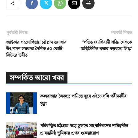
পূর্ববর্তী নিবন্ধ
পরবর্তী নিবন্ধ
জাইকার সহযোগিতায় চট্টগ্রাম ওয়াসার
‘পতিত ফ্যাসিবাদী শক্তি দেশকে
উৎপাদন সক্ষমতা দৈনিক ৫০ কোটি
অস্থিতিশীল করার ষড়যন্ত্রে লিপ্ত’
লিটারে উন্নীত
সম্পর্কিত আরো খবর
কক্সবাজার সৈকতে পানিতে ডুবে এইচএসসি পরীক্ষার্থীর
মৃত্যু
পরিকল্পিত চট্টগ্রাম গড়ে তুলতে সাংবাদিকদের দায়িত্বশীল
ও বস্তুনিষ্ঠ ভূমিকার ওপর গুরুত্বারোপ