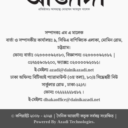
সম্পাদকঃ
এম এ মালেক
বার্তা ও সম্পাদকীয় কার্যালয়ঃ
৯, সিডিএ বাণিজ্যিক এলাকা, মোমিন রোড,
চট্টগ্রাম।
ফোনঃ বার্তাঃ
০২৩৩৩৩৬২৩৮০, বিজ্ঞাপনঃ ০২৩৩৩৩৬২৩৮২ |
০১৭৫৫৬০৮২০০, ফ্যাক্সঃ ০২৩৩৩৩৬২৩৮১।
ই-মেইলঃ
azadi@dainikazadi.net
ঢাকা অফিসঃ
বিটিআই প্যারামাউন্ট (৩য় তলা), ৮০/৪ সিদ্ধেশ্বরী নিউ
সার্কুলার রোড , ঢাকা-১২১৭।
ফোনঃ
০২২২২২২৮৫৮২ ।
ই-মেইলঃ
dhakaoffice@dainikazadi.net
© কপিরাইট ২০০৮ - ২০২৪ | দৈনিক আজাদী কতৃক সর্বস্বত্ব সংরক্ষিত |
Powered By Azadi Technologies.