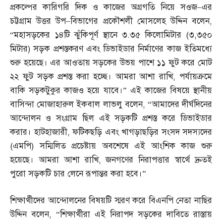
প্রকল্পের কারিগরি দিক ও কাজের অগ্রগতি নিয়ে সওজ
–
এর
চট্টগ্রাম উত্তর উপ
–
বিভাগের প্রকৌশলী মোসলেহ উদ্দিন বলেন
,
“
মহাসড়কের ১৪টি ঝুঁকিপূর্ণ স্থানে ৩
.
৩৫ কিলোমিটার
(
৩
,
৩৫০
মিটার
)
সড়ক প্রশস্তকরণ এবং ডিভাইডার নির্মাণের কাজ ইতিমধ্যে
শুরু হয়েছে। এর আওতায় সড়কের উভয় পাশে ১১ ফুট করে মোট
২২ ফুট সড়ক প্রশস্ত করা হচ্ছে। আমরা আশা রাখি
,
পর্যায়ক্রমে
বাকি সড়কটুকুর কাজও হয়ে যাবে।” এই কাজের বিষয়ে স্থানীয়
বাসিন্দা মোজাহারুল ইকবাল লাভলু বলেন
, “
আমাদের দীর্ঘদিনের
আন্দোলন ও সংগ্রাম ছিল এই সড়কটি প্রশস্ত করে ডিভাইডার
করার। হাটহাজারী
,
ফটিকছড়ি এবং খাগড়াছড়ির সংসদ সদস্যদের
(
এমপি
)
সম্মিলিত প্রচেষ্টায় অবশেষে এই আংশিক কাজ শুরু
হয়েছে। আমরা আশা রাখি
,
জনগণের নিরাপত্তার স্বার্থে দ্রুতই
পুরো সড়কটি চার লেনে রূপান্তর করা হবে।”
শিক্ষার্থীদের আন্দোলনের বিষয়টি স্মরণ করে বিএনপি নেতা নাছির
উদ্দিন বলেন
, “
শিক্ষার্থীরা এই নিরাপদ সড়কের দাবিতে রাস্তায়