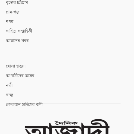
বৃহত্তর চট্টগ্রাম
গ্রাম-গঞ্জ
নগর
সাহিত্য সাপ্তাহিকী
আমাদের খবর
খোলা হাওয়া
আগামীদের আসর
নারী
স্বাস্থ্য
কোরআন হাদিসের বাণী