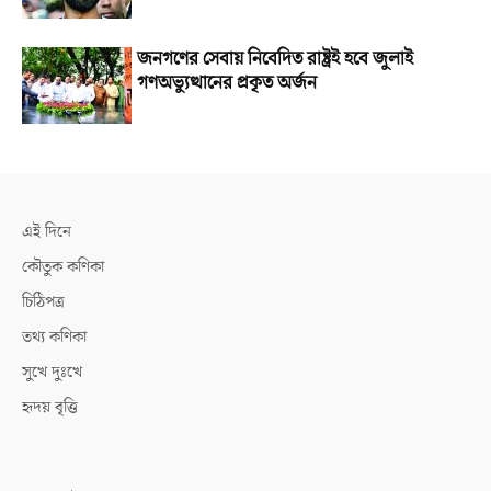
জনগণের সেবায় নিবেদিত রাষ্ট্রই হবে জুলাই
গণঅভ্যুত্থানের প্রকৃত অর্জন
এই দিনে
কৌতুক কণিকা
চিঠিপত্র
তথ্য কণিকা
সুখে দুঃখে
হৃদয় বৃত্তি