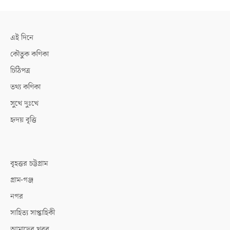
এই দিনে
কৌতুক কণিকা
চিঠিপত্র
তথ্য কণিকা
সুখে দুঃখে
হৃদয় বৃত্তি
বৃহত্তর চট্টগ্রাম
গ্রাম-গঞ্জ
নগর
সাহিত্য সাপ্তাহিকী
আমাদের খবর