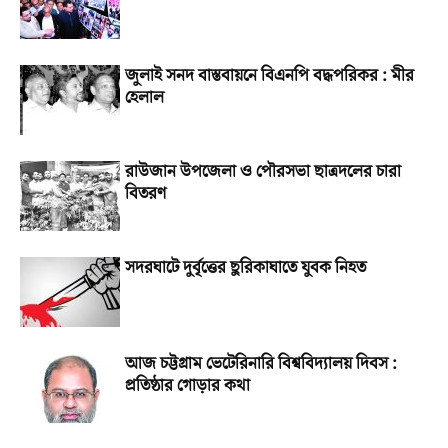
জুলাই সনদ বাস্তবায়নে বিএনপি বদ্ধপরিকর : মীর
হেলাল
রাউজান উপজেলা ও পৌরসভা ছাত্রদলের চারা
বিতরণ
সদরঘাটে দুর্বৃত্তের ছুরিকাঘাতে যুবক নিহত
আজ চট্টগ্রাম ভেটেরিনারি বিশ্ববিদ্যালয় দিবস :
প্রতিষ্ঠার গোড়ার কথা