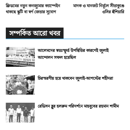
ফ্রিডমের নতুন কনজ্যুমার ক্যাম্পেইন
মাদক ও যানজট নির্মূলে সীতাকুণ্ডে
থাকছে স্কুটি বা স্বর্ণ জেতার সুযোগ
ওসির হুঁশিয়ারি
সম্পর্কিত আরো খবর
আলেমদের স্বতঃস্ফূর্ত উপস্থিতির কারণেই জুলাই
আন্দোলন সফল হয়েছিল
চিরস্মরণীয় হয়ে থাকবেন জুলাই-আগস্টের শহীদরা
রেডিসন ব্লুর হলরুম পরিদর্শনে মাহবুবের রহমান শামীম