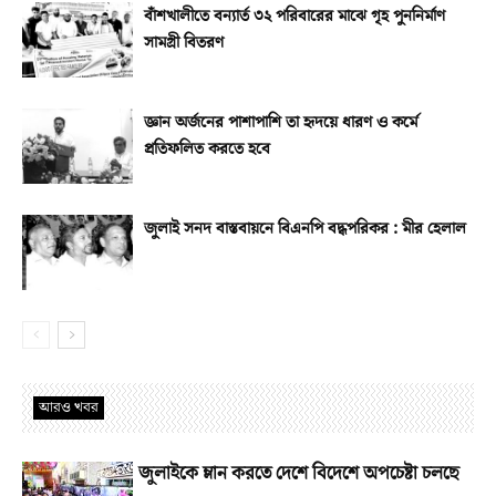
বাঁশখালীতে বন্যার্ত ৩২ পরিবারের মাঝে গৃহ পুননির্মাণ
সামগ্রী বিতরণ
জ্ঞান অর্জনের পাশাপাশি তা হৃদয়ে ধারণ ও কর্মে
প্রতিফলিত করতে হবে
জুলাই সনদ বাস্তবায়নে বিএনপি বদ্ধপরিকর : মীর হেলাল
আরও খবর
জুলাইকে ম্লান করতে দেশে বিদেশে অপচেষ্টা চলছে