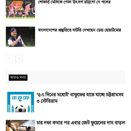
শোকার্ত মেসিকে গোল উৎসর্গ রদ্রিগো দে পলের
বাংলাদেশের প্রস্তুতিতে ঘাটতি দেখছেন ডেভ হোয়াটমোর
আরও খবর
‘৫-৭ দিনের মধ্যেই’ বাফুফের হাতে যাচ্ছে চট্টগ্রামসহ
৩ স্টেডিয়াম
চার দফা কমার পর এবার জেট ফুয়েলের দাম বাড়ল