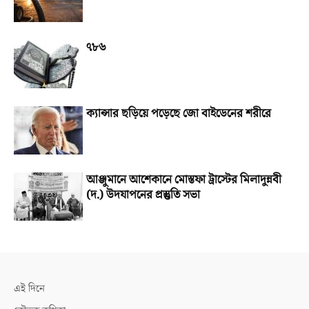
৭৮৬
ক্যান্সার ছড়িয়ে পড়েছে জো বাইডেনের শরীরে
আঞ্জুমানে আশেকানে মোস্তফা ট্রাস্টের মিলাদুন্নবী
(দ.) উদযাপনের প্রস্তুতি সভা
এই দিনে