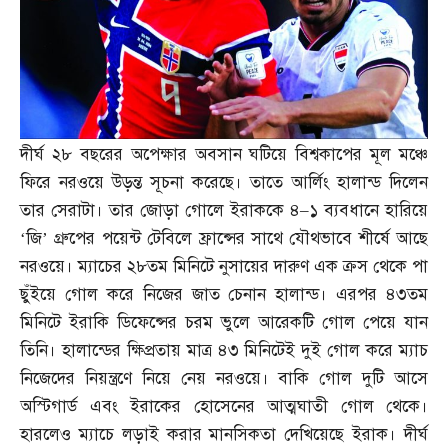
দীর্ঘ ২৮ বছরের অপেক্ষার অবসান ঘটিয়ে বিশ্বকাপের মূল মঞ্চে
ফিরে নরওয়ে উড়ন্ত সূচনা করেছে। তাতে আর্লিং হালান্ড দিলেন
তার সেরাটা। তার জোড়া গোলে ইরাককে ৪
–
১ ব্যবধানে হারিয়ে
‘জি’ গ্রুপের পয়েন্ট টেবিলে ফ্রান্সের সাথে যৌথভাবে শীর্ষে আছে
নরওয়ে। ম্যাচের ২৮তম মিনিটে নুসায়ের দারুণ এক ক্রস থেকে পা
ছুঁইয়ে গোল করে নিজের জাত চেনান হালান্ড। এরপর ৪৩তম
মিনিটে ইরাকি ডিফেন্সের চরম ভুলে আরেকটি গোল পেয়ে যান
তিনি। হালান্ডের ক্ষিপ্রতায় মাত্র ৪৩ মিনিটেই দুই গোল করে ম্যাচ
নিজেদের নিয়ন্ত্রণে নিয়ে নেয় নরওয়ে। বাকি গোল দুটি আসে
অস্টিগার্ড এবং ইরাকের হোসেনের আত্মঘাতী গোল থেকে।
হারলেও ম্যাচে লড়াই করার মানসিকতা দেখিয়েছে ইরাক। দীর্ঘ