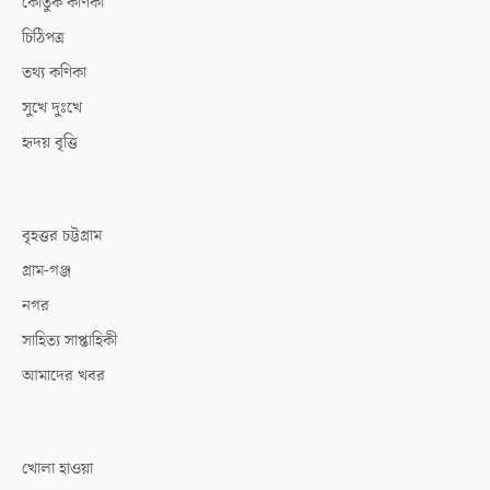
কৌতুক কণিকা
চিঠিপত্র
তথ্য কণিকা
সুখে দুঃখে
হৃদয় বৃত্তি
বৃহত্তর চট্টগ্রাম
গ্রাম-গঞ্জ
নগর
সাহিত্য সাপ্তাহিকী
আমাদের খবর
খোলা হাওয়া