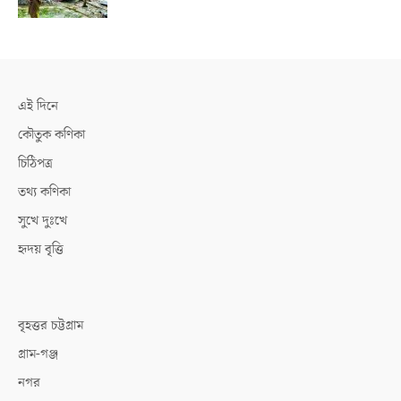
এই দিনে
কৌতুক কণিকা
চিঠিপত্র
তথ্য কণিকা
সুখে দুঃখে
হৃদয় বৃত্তি
বৃহত্তর চট্টগ্রাম
গ্রাম-গঞ্জ
নগর