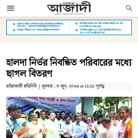
হালদা নির্ভর নিবন্ধিত পরিবারের মধ্যে
ছাগল বিতরণ
হাটহাজারী প্রতিনিধি | বুধবার , ৩ জুন, ২০২৬ at ১১:১১ পূর্বাহ্ণ