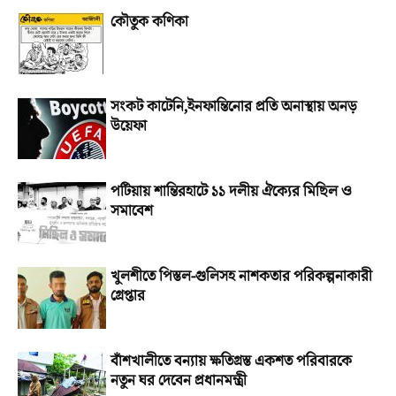
কৌতুক কণিকা
সংকট কাটেনি,ইনফান্তিনোর প্রতি অনাস্থায় অনড়
উয়েফা
পটিয়ায় শান্তিরহাটে ১১ দলীয় ঐক্যের মিছিল ও
সমাবেশ
খুলশীতে পিস্তল-গুলিসহ নাশকতার পরিকল্পনাকারী
গ্রেপ্তার
বাঁশখালীতে বন্যায় ক্ষতিগ্রস্ত একশত পরিবারকে
নতুন ঘর দেবেন প্রধানমন্ত্রী