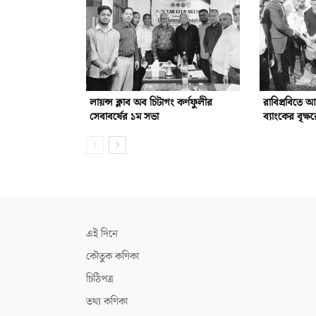
লায়ন্স ক্লাব অব চিটাগং কর্ণফুলীর
রাবিপ্রবিতে 
সেবাবর্ষের ১ম সভা
ব্যাংকের বৃক্ষ
এই দিনে
কৌতুক কণিকা
চিঠিপত্র
তথ্য কণিকা