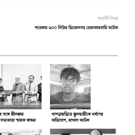
পরবর্তী নিবন্ধ
পতেঙ্গায় ৬০০ লিটার ডিজেলসহ চোরাকারবারি আটক
্গে শ্রীলঙ্কার
খাগড়াছড়িতে স্কুলছাত্রীকে ধর্ষণের
ঝোতা স্মারক স্বাক্ষর
অভিযোগ, রাখাল আটক