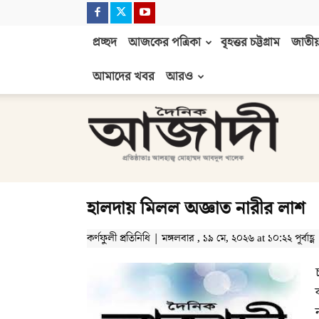
প্রচ্ছদ
আজকের পত্রিকা
বৃহত্তর চট্টগ্রাম
জাতীয়
আমাদের খবর
আরও
দৈনিক
আজাদী
হালদায় মিলল অজ্ঞাত নারীর লাশ
কর্ণফুলী প্রতিনিধি | মঙ্গলবার , ১৯ মে, ২০২৬ at ১০:২২ পূর্বাহ্ণ