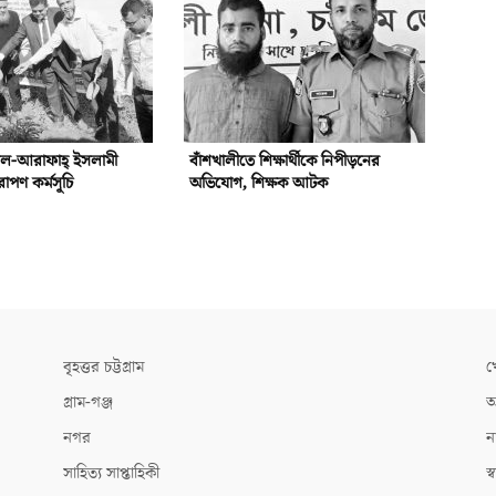
আল-আরাফাহ্‌ ইসলামী
বাঁশখালীতে শিক্ষার্থীকে নিপীড়নের
রোপণ কর্মসূচি
অভিযোগ, শিক্ষক আটক
বৃহত্তর চট্টগ্রাম
খ
গ্রাম-গঞ্জ
আ
নগর
ন
সাহিত্য সাপ্তাহিকী
স্ব