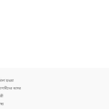
োলা হাওয়া
গামীদের আসর
ারী
াস্থ্য