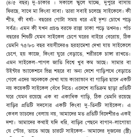
(
৪
/
৫ বছর
)
দু
–
চাকার । সকালে স্কুলে যাচ্ছে
,
দুপুরে বাসায়
ফিরছে
,
সাথে মা কিংবা বাবা। তারা সবাই চলেছে সাইকেলে। কী
শীত
,
কী বর্ষা
–
বছরের গোটা সময় ধরে এই দৃশ্য চোখে পড়ে
সর্বত্র। এমন কী যখন প্রচণ্ড বরফে রাস্তা ঢাকা পড়ে তখনও। পাঁচ
বছরের শিশুটি যেমন সাইকেল চেপে ঘরের বাইরে বেরোয়
,
ঠিক
তেমনি ৭৫
/
৮০ বছর বয়সীদেরও হরহামেশা দেখা যায় সাইকেলে
চেপে
,
হয় কাজে
,
কিংবা ঘুরে বেড়াতে
,
শরীরকে চাঙ্গা রাখতে।
এমন সাইকেল
–
পাগল জাতি বিশ্বে খুব কম আছে। সামার বা
উইন্টার ভ্যাকেশনে ভিন্ন শহরে বা অন্য দেশে গাড়িপথে বেড়াতে
গেলে এদের অনেককে দেখা যায় ক্যারাভান বা গাড়ির ছাদে একটি
নয় কয়েকটি সাইকেল বেঁধে নিতে। এদেশে ব্যতিক্রম ছাড়া প্রতিটি
ঘরে যেমন রয়েছে এক বা একাধিক গাড়ি
,
ঠিক তেমনি রয়েছে
বাড়ির প্রতিটি সদস্যের একটি কিংবা দু
–
তিনটি সাইকেল। এ
কেবল ডাচদের বেলায় নয়
,
আমাদের মত প্রতিটি বিদেশীরও একই
দশা। আমাদের কথাই যদি ধরি
,
বাড়ির পেছনে বাগান
–
লাগোয়া
যে স্টোর
,
তাতে আছে চারটে সাইকেল
–
আমাদের দুজনের
(
স্ত্রী
)