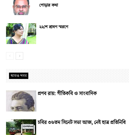
গোড়ার কথা
২২শে শ্রাবণ স্মরণে
আরও খবর
প্রণব রায়: গীতিকবি ও সাংবাদিক
চবির ৩৬তম সিনেট সভা আজ, নেই ছাত্র প্রতিনিধি