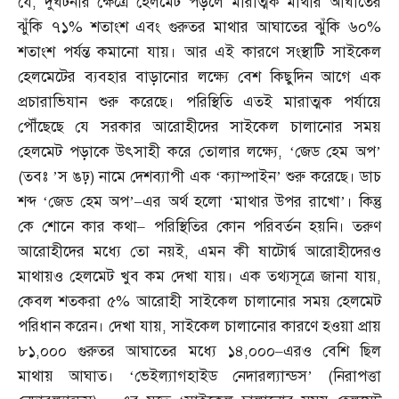
যে
,
দুর্ঘটনার ক্ষেত্রে হেলমেট পড়লে মারাত্মক মাথার আঘাতের
ঝুঁকি ৭১
%
শতাংশ এবং গুরুতর মাথার আঘাতের ঝুঁকি ৬০
%
শতাংশ পর্যন্ত কমানো যায়। আর এই কারণে সংস্থাটি সাইকেল
হেলমেটের ব্যবহার বাড়ানোর লক্ষ্যে বেশ কিছুদিন আগে এক
প্রচারাভিযান শুরু করেছে। পরিস্থিতি এতই মারাত্মক পর্যায়ে
পৌঁছেছে যে সরকার আরোহীদের সাইকেল চালানোর সময়
হেলমেট পড়াকে উৎসাহী করে তোলার লক্ষ্যে
, ‘
জেড হেম অপ’
(
তবঃ ’স ঙঢ়
)
নামে দেশব্যাপী এক ‘ক্যাম্পাইন’ শুরু করেছে। ডাচ
শব্দ ‘জেড হেম অপ’
–
এর অর্থ হলো ‘মাথার উপর রাখো’। কিন্তু
কে শোনে কার কথা
–
পরিস্থিতির কোন পরিবর্তন হয়নি। তরুণ
আরোহীদের মধ্যে তো নয়ই
,
এমন কী ষাটোর্দ্ব আরোহীদেরও
মাথায়ও হেলমেট খুব কম দেখা যায়। এক তথ্যসূত্রে জানা যায়
,
কেবল শতকরা ৫
%
আরোহী সাইকেল চালানোর সময় হেলমেট
পরিধান করেন। দেখা যায়
,
সাইকেল চালানোর কারণে হওয়া প্রায়
৮১
,
০০০ গুরুতর আঘাতের মধ্যে ১৪
,
০০০
–
এরও বেশি ছিল
মাথায় আঘাত। ‘ভেইল্যাগহাইড নেদারল্যান্ডস’
(
নিরাপত্তা