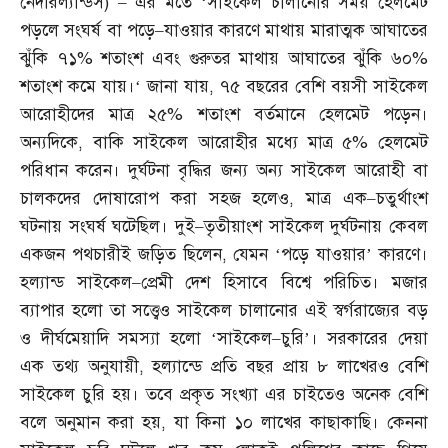
নেদারল্যান্ডস
) –
এর মতে ‘সাইকেল চালানোর সময় হেলমেট
পড়লে সংঘর্ষ বা পড়ে
–
যাওয়ার কারণে মাথায় মারাত্মক আঘাতের
ঝুঁকি ৭১
%
শতাংশ এবং গুরুতর মাথায় আঘাতের ঝুঁকি ৬০
%
শতাংশ কমে যায়।
‘
জানা যায়
,
৭৫ বছরের বেশি বয়সী সাইকেল
আরোহীদের মাত্র ২৫
%
শতাংশ বর্তমানে হেলমেট পড়েন।
অন্যদিকে
,
বাকি সাইকেল আরোহীর মধ্যে মাত্র ৫
%
হেলমেট
পরিধান করেন। দুর্ঘটনা বৃদ্ধির জন্য অন্য সাইকেল আরোহী বা
চালকদের দোষারোপ করা সহজ হলেও
,
মাত্র এক
–
চতুর্থাংশ
ঘটনায় সংঘর্ষ ঘটেছিল। দুই
–
তৃতীয়াংশ সাইকেল দুর্ঘটনায় কেবল
একজন পথচারীই জড়িত ছিলেন
,
যেমন ‘পড়ে যাওয়ার’ কারণে।
হল্যান্ড সাইকেল
–
প্রেমী দেশ হিসাবে বিশ্বে পরিচিত। মজার
ব্যাপার হলো তা সত্ত্বেও সাইকেল চালানোর এই স্বর্গরাজ্যের বড়
ও দীর্ঘমেয়াদি সমস্যা হলো ‘সাইকেল
–
চুরি’। সরকারের দেয়া
এক তথ্য অনুযায়ী
,
হল্যান্ডে প্রতি বছর প্রায় ৮ লাখেরও বেশি
সাইকেল চুরি হয়। তবে প্রকৃত সংখ্যা এর চাইতেও অনেক বেশি
বলে অনুমান করা হয়
,
যা কিনা ১০ লাখের কাছাকাছি। কেননা