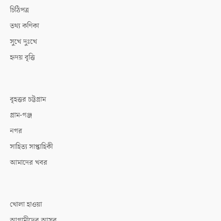
চিঠিপত্র
তথ্য কণিকা
সুখে দুঃখে
হৃদয় বৃত্তি
বৃহত্তর চট্টগ্রাম
গ্রাম-গঞ্জ
নগর
সাহিত্য সাপ্তাহিকী
আমাদের খবর
খোলা হাওয়া
আগামীদের আসর