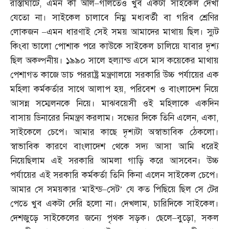
রাস্তাঘাটে
,
এমন কী অলি
–
গলিতেও খুব একটা সাইকেল দেখা
যেতো না। সাইকেল চালাবে নিম্ন মধ্যবর্তী বা গরিব শ্রেণির
লোকজন
–
এমন ধারণাই সেই সময় আমাদের মাথায় ছিল। স্যুট
কিংবা ভালো পোশাক পরে কাউকে সাইকেল চালিয়ে যাবার দৃশ্য
ছিল অকল্পনীয়। ১৯৯০ সালে হল্যান্ড এসে মাস কয়েকের মাথায়
পেশাগত কাজে ডাচ পররাষ্ট্র মন্ত্রণালয়ে সরকারি উচ্চ পর্যায়ের এক
মহিলা কর্মকর্তার সাথে আলাপ হয়
,
পরিবেশ ও বাংলাদেশ নিয়ে
আসন্ন সম্মেলনকে নিয়ে। মাঝবয়েসী ওই মহিলাকে একদিন
বাসায় ডিনারের নিমন্ত্রণ করলাম। সন্ধ্যের দিকে তিনি এলেন
,
একা
,
সাইকেলে চেপে। আমার কাছে দৃশ্যটা অস্বাভাবিক ঠেকলো।
স্বাভাবিক কারণে বাংলাদেশ থেকে সদ্য আসা আমি ধরেই
নিয়েছিলাম এই সরকারি আমলা গাড়ি করে আসবেন। উচ্চ
পর্যায়ের এই সরকারি কর্মকর্তা তিনি কিনা এলেন সাইকেল চেপে।
আমার সে সময়কার ‘মাইন্ড
–
সেট’ যে কত পিছিয়ে ছিল সে টের
পেতে খুব একটা দেরি হলো না। দেখলাম
,
চারিদিকে সাইকেল।
দেশজুড়ে সাইকেলের জন্যে পৃথক সড়ক। ছেলে
–
বুড়ো
,
সকল