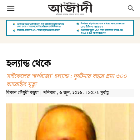
হল্যান্ড থেকে
সাইকেলের ‘স্বর্গরাজ্য’ হল্যান্ড : দুর্ঘটনায় বছরে প্রায় ৩০০
আরোহীর মৃত্যু
বিকাশ চৌধুরী বড়ুয়া | শনিবার , ৬ জুন, ২০২৬ at ১০:১১ পূর্বাহ্ণ