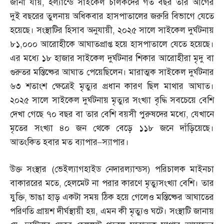
জানা যায়
,
হল্যান্ডে সাইকেল চালকদের গত বছর তার আগের
দুই বছরের তুলনায় অধিকবার হাসপাতালের জরুরি বিভাগে যেতে
হয়েছে। সংস্থাটির হিসাব অনুযায়ী
,
২০২৫ সালে সাইকেল দুর্ঘটনায়
৮১
,
০০০ আরোহীকে আঘাতপ্রাপ্ত হয়ে হাসপাতালে যেতে হয়েছে।
এর মধ্যে ১৮ হাজার সাইকেল দুর্ঘটনার শিকার আরোহীরা মৃদু বা
গুরুতর মস্তিষ্কের আঘাত পেয়েছিলেন। মারাত্মক সাইকেল দুর্ঘটনার
৬৩ শতাংশ ক্ষেত্রেই মৃত্যুর প্রধান কারণ ছিল মাথার আঘাত।
২০২৫ সালে সাইকেল দুর্ঘটনায় মৃত্যুর সংখ্যা বৃদ্ধি সবচেয়ে বেশি
দেখা গেছে ৭০ বছর বা তার বেশি বয়সী পুরুষদের মধ্যে
,
যেখানে
মৃতের সংখ্যা ৪০ জন থেকে বেড়ে ১১৮ জনে দাঁড়িয়েছে।
আতংকিত হবার মত ব্যাপার
–
স্যাপার।
উক্ত সংস্থার
(
ভেইল্যাগহাইড নেদারল্যান্ডস
)
পরিচালক মাইনচা
বাকাররের মতে
,
হেলমেট না পরার কারণে মৃত্যুসংখ্যা বেশি। তার
যুক্তি
,
ভাঙা হাড় একটা সময় ঠিক হয়ে গেলেও মস্তিষ্কের আঘাতের
পরিণতি প্রায়শ দীর্ঘস্থায়ী হয়
,
এমন কী মৃত্যুও ঘটে। সংস্থাটি জানায়