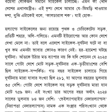
বয়েসী লোকজন সমানে সাইকেল চালাচ্ছে। এমন কী খোদ
দেশের প্রধানমন্ত্রীও। এই দৃশ্য দেখে আমার যে
–
ভিমড়ি খাওয়ার
দশা
,
বুঝি এটাকেই বলে
, ‘
কালচারাল শক’। যাই হোক
–
হল্যান্ডে সাইকেলের জন্য রয়েছে পৃথক ও ডেডিকেটেড সড়ক
,
প্রতিটি শহরে
,
অলি
–
গলিতে। এমনটি ইউরোপের আর কোন দেশে
দেখা মেলে না। তাই বলে এদেশে সাইকেল
–
দুর্ঘটনা ঘটে না বা
খুব কম এমনটা ভাবার কোনও কারণ নেই। হর
–
হামেশা ঘটছে
দুর্ঘটনা। আঁতকে উঠার মত ব্যাপার নয় কি যদি শোনেন যে ২০২৫
সালে গোটা দেশে মোট সড়ক
–
দুর্ঘটনার এক
–
তৃতীয়াংশের বেশি
ছিল সাইকেল
–
সম্পর্কিত। গত বছর সাইকেল চালাতে গিয়ে
দুর্ঘটনায় মারা যাবার সংখ্যা ছিল ২৮১
,
যা আগের বছরের তুলনায়
৩৫ বেশি। গোটা দেশে সাইকেল সহ সড়ক দুর্ঘটনায় মারা যান
মোট ৭৫৯ জন। এই সংখ্যা তার আগের বছর অর্থাৎ ২০২৪
সালের তুলনায় ৮৪ জন বেশি। ‘ভেইল্যাগহাইড নেদারল্যান্ডস’
(
নিরাপত্তা নেদারল্যান্ডস
)
নামক এক সংস্থার পরিসংখ্যান থেকে