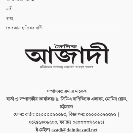
নারী
স্বাস্থ্য
কোরআন হাদিসের বাণী
সম্পাদকঃ
এম এ মালেক
বার্তা ও সম্পাদকীয় কার্যালয়ঃ
৯, সিডিএ বাণিজ্যিক এলাকা, মোমিন রোড,
চট্টগ্রাম।
ফোনঃ বার্তাঃ
০২৩৩৩৩৬২৩৮০, বিজ্ঞাপনঃ ০২৩৩৩৩৬২৩৮২ |
০১৭৫৫৬০৮২০০, ফ্যাক্সঃ ০২৩৩৩৩৬২৩৮১।
ই-মেইলঃ
azadi@dainikazadi.net