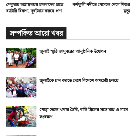
পেকুয়ায় অপ্রাপ্তবয়স্ক চালকদের হাতে
কর্ণফুলী নদীতে গোসলে নেমে শিশুর
ব্যাটারি রিকশা, দুর্ঘটনায় ঝরছে প্রাণ
মৃত্যু
সম্পর্কিত আরো খবর
জুলাই স্মৃতি জাদুঘরের আনুষ্ঠানিক উদ্বোধন
জুলাইকে ম্লান করতে দেশে বিদেশে অপচেষ্টা চলছে
পোড়া তেলে খাবার তৈরি, বাসি গ্রিলের সঙ্গে মাছ ও মাংস
সংরক্ষণ