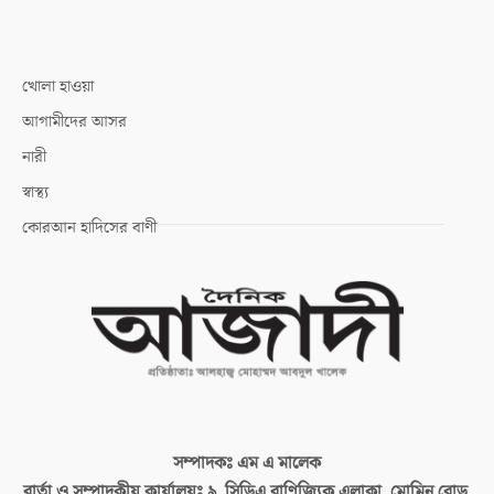
খোলা হাওয়া
আগামীদের আসর
নারী
স্বাস্থ্য
কোরআন হাদিসের বাণী
সম্পাদকঃ
এম এ মালেক
বার্তা ও সম্পাদকীয় কার্যালয়ঃ
৯, সিডিএ বাণিজ্যিক এলাকা, মোমিন রোড,