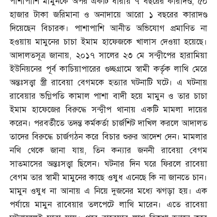
পাশাপাশি মামুনকে অপর একটি ধারায় ৭ বছরের কারাদণ্ড
,
৫০
হাজার টাকা জরিমানা ও অনাদায়ে আরো ১ বছরের কারাদণ্ড
দিয়েছেন বিচারক। পাশাপাশি আনীত অভিযোগ প্রমাণিত না
হওয়ায় মামুনের চাচা ইমাম হাফেজকে খালাস দেওয়া হয়েছে।
আদালতসূত্র জানায়
,
২০১৭ সালের ২৩ মে সন্দ্বীপের হারামিয়া
ইউনিয়নের পূর্ব কাচিয়াপারের গুচ্ছগ্রামে স্বামী কর্তৃক লাথি মেরে
অন্তঃসত্ত্বা স্ত্রী রাবেয়া বেগমকে হত্যার ঘটনাটি ঘটে। এ ঘটনায়
রাবেয়ার ভগ্নিপতি কামাল পাশা বাদী হয়ে মামুন ও তার চাচা
ইমাম হাফেজের বিরুদ্ধে সন্দ্বীপ থানায় একটি মামলা দায়ের
করেন। পরবর্তীতে তদন্ত কর্মকর্তা চার্জশিট দাখিল করলে আদালত
তাদের বিরুদ্ধে চার্জগঠন করে বিচার শুরুর আদেশ দেন। মামলার
নথি থেকে জানা যায়
,
তিন কন্যার জননী রাবেয়া বেগম
সাতমাসের অন্তঃসত্ত্বা ছিলেন। ঘটনার দিন ঘরে ফিরলে রাবেয়া
বেগম তার স্বামী মামুনের কাছে ওষুধ এনেছে কি না জানতে চান।
মামুন ওষুধ না আনায় এ নিয়ে দুজনের মধ্যে ঝগড়া হয়। এক
পর্যায়ে মামুন রাবেয়ার তলপেটে লাথি মারেন। এতে রাবেয়া