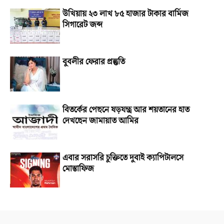
উখিয়ায় ২৩ লাখ ৮৫ হাজার টাকার বার্মিজ
সিগারেট জব্দ
বুবলীর ফেরার প্রস্তুতি
বিতর্কের পেছনে ষড়যন্ত্র আর শয়তানের হাত
দেখছেন জামায়াত আমির
এবার সরাসরি চুক্তিতে দুবাই ক্যাপিটালসে
মোস্তাফিজ