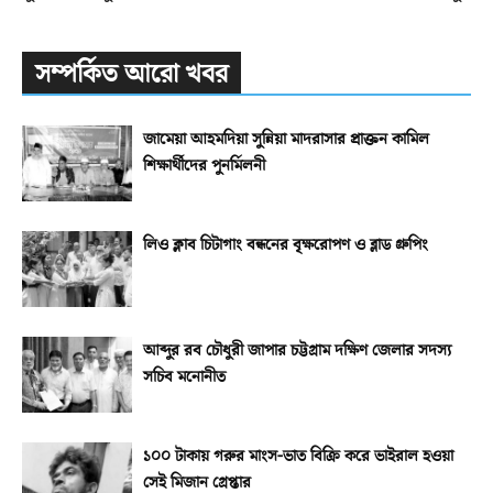
সম্পর্কিত আরো খবর
জামেয়া আহমদিয়া সুন্নিয়া মাদরাসার প্রাক্তন কামিল
শিক্ষার্থীদের পুনর্মিলনী
লিও ক্লাব চিটাগাং বন্ধনের বৃক্ষরোপণ ও ব্লাড গ্রুপিং
আব্দুর রব চৌধুরী জাপার চট্টগ্রাম দক্ষিণ জেলার সদস্য
সচিব মনোনীত
১০০ টাকায় গরুর মাংস-ভাত বিক্রি করে ভাইরাল হওয়া
সেই মিজান গ্রেপ্তার