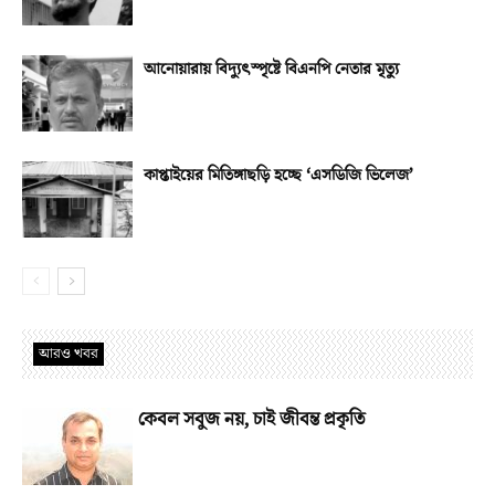
আনোয়ারায় বিদ্যুৎস্পৃষ্টে বিএনপি নেতার মৃত্যু
কাপ্তাইয়ের মিতিঙ্গাছড়ি হচ্ছে ‘এসডিজি ভিলেজ’
আরও খবর
কেবল সবুজ নয়, চাই জীবন্ত প্রকৃতি