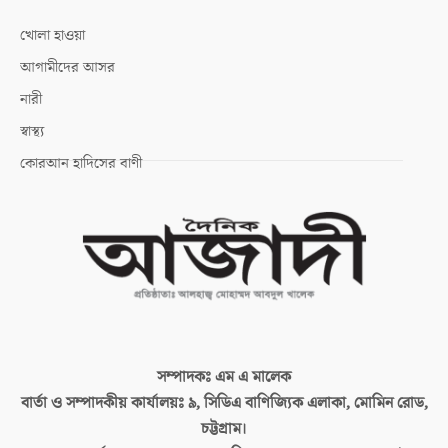
খোলা হাওয়া
আগামীদের আসর
নারী
স্বাস্থ্য
কোরআন হাদিসের বাণী
সম্পাদকঃ
এম এ মালেক
বার্তা ও সম্পাদকীয় কার্যালয়ঃ
৯, সিডিএ বাণিজ্যিক এলাকা, মোমিন রোড,
চট্টগ্রাম।