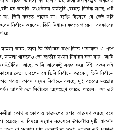
পদবি থাকে
,
তাহলে কী হবে
?
এই প্রশ্নে প্রধানমন্ত্রীর উপদেষ্টা
যেটা হয় আরকি
,
সংগঠনের কর্মসূচি যেহেতু নিষিদ্ধ আছে
,
এই
ন না
,
তিনি করতে পারেন না। ব্যক্তি হিসেবে যে কেউ যদি
করেন নির্বাচন করবেন
,
তিনি নির্বাচন করতে পারেন। সরকারের
পারে।
ধে মামলা আছে
,
তারা কি নির্বাচনে অংশ নিতে পারবেন
?
এ প্রশ্নে
ে
,
মামলা থাকলেও তো জাতীয় সংসদ নির্বাচন করা যায়। আমি
 ক্রাইটেরিয়া আছে
,
আমি আরেকটু সহজ করে দিই
,
ধরুন এই
ালের নেতা চাইলেন যে তিনি নির্বাচন করবেন
,
তিনি নির্বাচন
কার পরও। কারণ সংসদ নির্বাচনে বলছে
,
দুই বছরের দণ্ডপ্রাপ্ত
্যন্ত আপনি তো নির্বাচনে অংশগ্রহণ করতে পারেন। সো এই
েতাকর্মীরা কোথাও কোথাও ছাত্রদলের ওপর আক্রমণ করছে বলে
েছে। এ বিষয়ে সংবাদ সম্মেলনে উপদেষ্টার দৃষ্টি আকর্ষণ
ওয়া হতো বা সরকার যদি অ্যালার্ট না হতো
,
তাহলে এই প্রবণতা