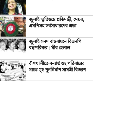
জুলাই স্মৃতিস্তম্ভে প্রতিমন্ত্রী, মেয়র,
এমপিসহ সর্বসাধারণের শ্রদ্ধা
জুলাই সনদ বাস্তবায়নে বিএনপি
বদ্ধপরিকর : মীর হেলাল
বাঁশখালীতে বন্যার্ত ৩২ পরিবারের
মাঝে গৃহ পুননির্মাণ সামগ্রী বিতরণ