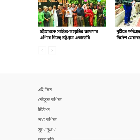
চট্টগ্রামকে সাহিত্য-সংস্কৃতির জায়গায়
বৃষ্টিতে ক্ষতিগ্
এগিয়ে নিচ্ছে চট্টগ্রাম একাডেমি
নির্দেশ মেয়রে
এই দিনে
কৌতুক কণিকা
চিঠিপত্র
তথ্য কণিকা
সুখে দুঃখে
হৃদয় বৃত্তি