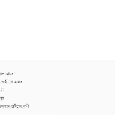
োলা হাওয়া
গামীদের আসর
ারী
াস্থ্য
োরআন হাদিসের বাণী