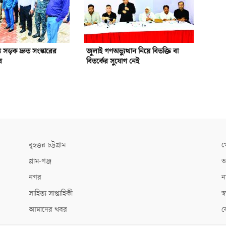
রস্ত সড়ক দ্রুত সংস্কারের
জুলাই গণঅভ্যুত্থান নিয়ে বিভক্তি বা
র
বিতর্কের সুযোগ নেই
বৃহত্তর চট্টগ্রাম
খ
গ্রাম-গঞ্জ
আ
নগর
ন
সাহিত্য সাপ্তাহিকী
স্ব
আমাদের খবর
ক