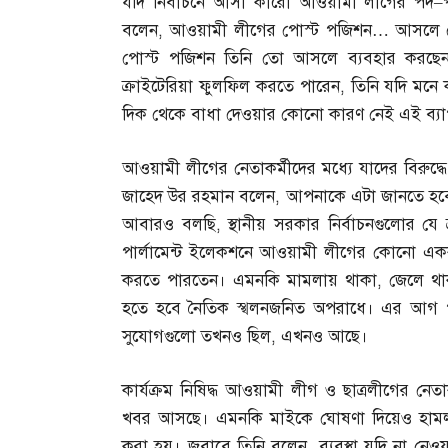
যদি নির্বাচনে আসা কারো আওয়ামী লীগের পদ
–
বলেন
,
আওয়ামী লীগের পোস্ট পজিশন
…
আসলে 
পোস্ট পজিশন তিনি তো আসলে ব্যবহার করছে
ক্রাইটেরিয়া ফুলফিল করতে পারেন
,
তিনি যদি মনে 
দিক থেকে বাধা দেওয়ার কোনো কারণ নেই এই ব্যা
আওয়ামী লীগের নেতাকর্মীদের মধ্যে যাদের বিরুদ্
জাহেদ উর রহমান বলেন
,
আপনাকে এটা জানতে হব
আবারও বলছি
,
স্থানীয় সরকার নির্বাচনগুলোর যে
পার্লামেন্ট ইলেকশনে আওয়ামী লীগের কোনো একক
করতে পারতেন। এমনকি মামলায় থাকা
,
জেলে থা
হতে হবে নৈতিক স্খলনজনিত অপরাধে। এর আগ পর
সুযোগগুলো তখনও ছিল
,
এখনও আছে।
কার্যক্রম নিষিদ্ধ আওয়ামী লীগ ও ছাত্রলীগের ন
খবর আসছে। এমনকি মাইকে ঘোষণা দিয়েও হামলা হয়
করা হয়। জবাবে তিনি বলেন
,
ব্যবস্থা যদি না নে