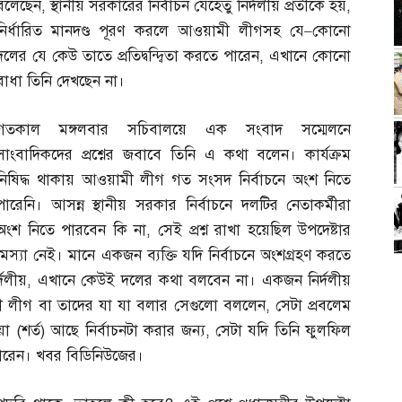
বলেছেন
,
স্থানীয় সরকারের নির্বাচন যেহেতু নির্দলীয় প্রতীকে হয়
,
নির্ধারিত মানদণ্ড পূরণ করলে আওয়ামী লীগসহ যে
–
কোনো
দলের যে কেউ তাতে প্রতিদ্বন্দ্বিতা করতে পারেন
,
এখানে কোনো
বাধা তিনি দেখছেন না।
গতকাল মঙ্গলবার সচিবালয়ে এক সংবাদ সম্মেলনে
সাংবাদিকদের প্রশ্নের জবাবে তিনি এ কথা বলেন। কার্যক্রম
নিষিদ্ধ থাকায় আওয়ামী লীগ গত সংসদ নির্বাচনে অংশ নিতে
পারেনি। আসন্ন স্থানীয় সরকার নির্বাচনে দলটির নেতাকর্মীরা
অংশ নিতে পারবেন কি না
,
সেই প্রশ্ন রাখা হয়েছিল উপদেষ্টার
া নেই। মানে একজন ব্যক্তি যদি নির্বাচনে অংশগ্রহণ করতে
্দলীয়
,
এখানে কেউই দলের কথা বলবেন না। একজন নির্দলীয়
য়ামী লীগ বা তাদের যা যা বলার সেগুলো বললেন
,
সেটা প্রবলেম
িয়া
(
শর্ত
)
আছে নির্বাচনটা করার জন্য
,
সেটা যদি তিনি ফুলফিল
 পারেন। খবর বিডিনিউজের।