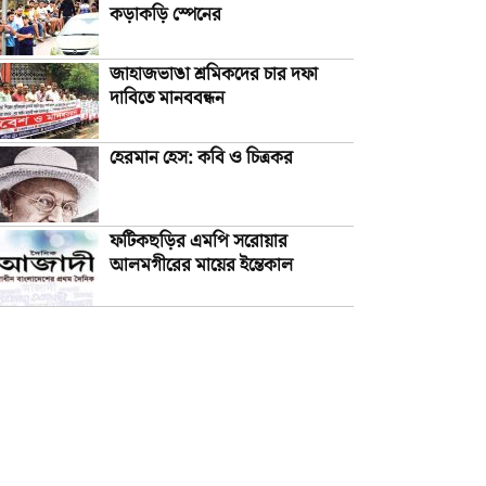
কড়াকড়ি স্পেনের
জাহাজভাঙা শ্রমিকদের চার দফা
দাবিতে মানববন্ধন
হেরমান হেস: কবি ও চিত্রকর
ফটিকছড়ির এমপি সরোয়ার
আলমগীরের মায়ের ইন্তেকাল