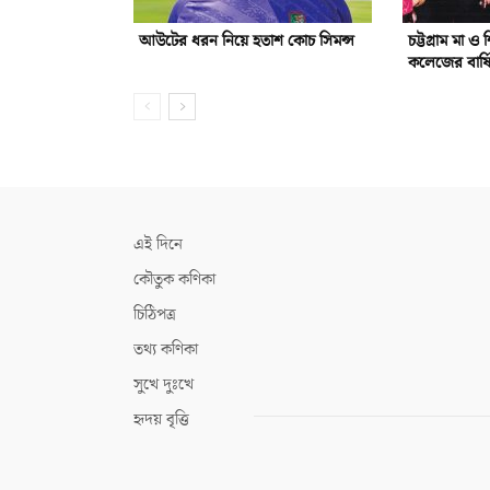
আউটের ধরন নিয়ে হতাশ কোচ সিমন্স
চট্টগ্রাম মা 
কলেজের বার্ষি
এই দিনে
কৌতুক কণিকা
চিঠিপত্র
তথ্য কণিকা
সুখে দুঃখে
হৃদয় বৃত্তি