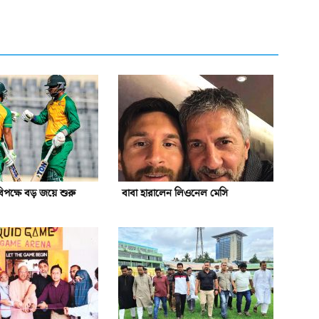
িপক্ষে বড় জয়ে শুরু
বাবা হারালেন লিওনেল মেসি