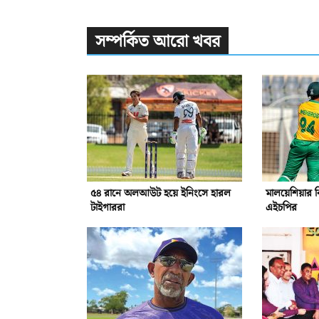
সম্পর্কিত আরো খবর
৫৪ রানে অলআউট হয়ে ইনিংসে হারল
মালয়েশিয়ার ব
টাইগাররা
এইচপির