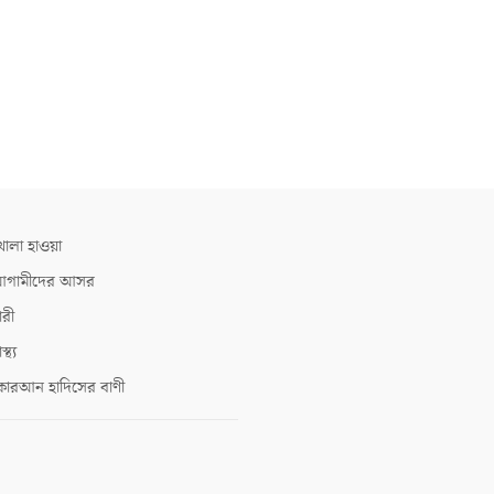
োলা হাওয়া
গামীদের আসর
ারী
াস্থ্য
োরআন হাদিসের বাণী