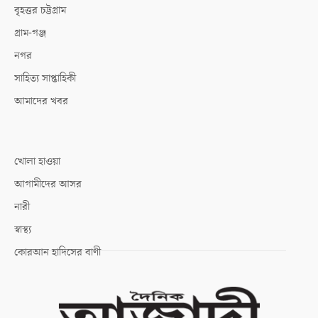
বৃহত্তর চট্টগ্রাম
গ্রাম-গঞ্জ
নগর
সাহিত্য সাপ্তাহিকী
আমাদের খবর
খোলা হাওয়া
আগামীদের আসর
নারী
স্বাস্থ্য
কোরআন হাদিসের বাণী