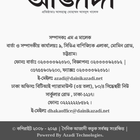
সম্পাদকঃ
এম এ মালেক
বার্তা ও সম্পাদকীয় কার্যালয়ঃ
৯, সিডিএ বাণিজ্যিক এলাকা, মোমিন রোড,
চট্টগ্রাম।
ফোনঃ বার্তাঃ
০২৩৩৩৩৬২৩৮০, বিজ্ঞাপনঃ ০২৩৩৩৩৬২৩৮২ |
০১৭৫৫৬০৮২০০, ফ্যাক্সঃ ০২৩৩৩৩৬২৩৮১।
ই-মেইলঃ
azadi@dainikazadi.net
ঢাকা অফিসঃ
বিটিআই প্যারামাউন্ট (৩য় তলা), ৮০/৪ সিদ্ধেশ্বরী নিউ
সার্কুলার রোড , ঢাকা-১২১৭।
ফোনঃ
০২২২২২২৮৫৮২ ।
ই-মেইলঃ
dhakaoffice@dainikazadi.net
© কপিরাইট ২০০৮ - ২০২৪ | দৈনিক আজাদী কতৃক সর্বস্বত্ব সংরক্ষিত |
Powered By Azadi Technologies.