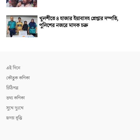
খুলশীতে ৪ হাজার ইয়াবাসহ গ্রেপ্তার দম্পতি,
পুলিশের নজরে মাদক চক্র
এই দিনে
কৌতুক কণিকা
চিঠিপত্র
তথ্য কণিকা
সুখে দুঃখে
হৃদয় বৃত্তি