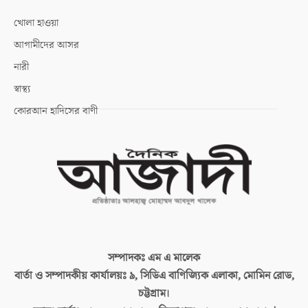
খোলা হাওয়া
আগামীদের আসর
নারী
স্বাস্থ্য
কোরআন হাদিসের বাণী
সম্পাদকঃ
এম এ মালেক
বার্তা ও সম্পাদকীয় কার্যালয়ঃ
৯, সিডিএ বাণিজ্যিক এলাকা, মোমিন রোড,
চট্টগ্রাম।