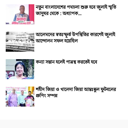
নতুন বাংলাদেশের পথচলা শুরু হবে জুলাই স্মৃতি
জাদুঘর থেকে : অধ্যাপক...
আলেমদের স্বতঃস্ফূর্ত উপস্থিতির কারণেই জুলাই
আন্দোলন সফল হয়েছিল
কন্যা সন্তান হলেই পাত্রস্থ করতেই হবে
শহীদ জিয়া ও খালেদা জিয়া আন্তঃস্কুল ফুটবলের
গ্রুপিং সম্পন্ন