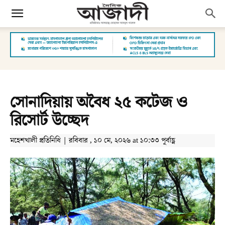
সোনাদিয়ায় অবৈধ ২৫ কটেজ ও
রিসোর্ট উচ্ছেদ
মহেশখালী প্রতিনিধি | রবিবার , ১০ মে, ২০২৬ at ১০:৩৩ পূর্বাহ্ণ