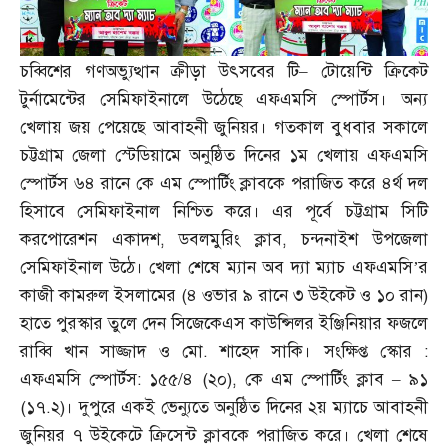
চব্বিশের গণঅভ্যুত্থান ক্রীড়া উৎসবের টি
–
টোয়েন্টি ক্রিকেট
টুর্নামেন্টের সেমিফাইনালে উঠেছে এফএমসি স্পোর্টস। অন্য
খেলায় জয় পেয়েছে আবাহনী জুনিয়র। গতকাল বুধবার সকালে
চট্টগ্রাম জেলা স্টেডিয়ামে অনুষ্ঠিত দিনের ১ম খেলায় এফএমসি
স্পোর্টস ৬৪ রানে কে এম স্পোর্টিং ক্লাবকে পরাজিত করে ৪র্থ দল
হিসাবে সেমিফাইনাল নিশ্চিত করে। এর পূর্বে চট্টগ্রাম সিটি
করপোরেশন একাদশ
,
ডবলমুরিং ক্লাব
,
চন্দনাইশ উপজেলা
সেমিফাইনাল উঠে। খেলা শেষে ম্যান অব দ্যা ম্যাচ এফএমসি’র
কাজী কামরুল ইসলামের
(
৪ ওভার ৯ রানে ৩ উইকেট ও ১০ রান
)
হাতে পুরস্কার তুলে দেন সিজেকেএস কাউন্সিলর ইঞ্জিনিয়ার ফজলে
রাব্বি খান সাজ্জাদ ও মো
.
শাহেদ সাকি। সংক্ষিপ্ত স্কোর
:
এফএমসি স্পোর্টস
:
১৫৫
/
৪
(
২০
),
কে এম স্পোর্টিং ক্লাব
–
৯১
(
১৭
.
২
)
। দুপুরে একই ভেন্যুতে অনুষ্ঠিত দিনের ২য় ম্যাচে আবাহনী
জুনিয়র ৭ উইকেটে ক্রিসেন্ট ক্লাবকে পরাজিত করে। খেলা শেষে