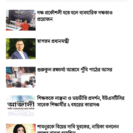
দক্ষ প্রকৌশলী হতে হলে ব্যবহারিক দক্ষতাও
প্রয়োজন
স্বাগতম প্রধানমন্ত্রী
গুরুকুল ব্রহ্মচর্য্য আশ্রমে পুঁথি পাঠের আসর
শিক্ষককে লাঞ্ছনা ও ভয়ভীতি প্রদর্শন, ইউএসটিসির
সাবেক শিক্ষার্থীর ২ বছরের কারাদণ্ড
শাবনূরকে বিয়ের দাবি যুবকের, নায়িকা বললেন