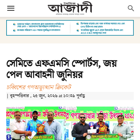
সেমিতে এফএমসি স্পোর্টস, জয়
পেল আবাহনী জুনিয়র
চব্বিশের গণঅভ্যুত্থান ক্রিকেট
| বৃহস্পতিবার , ২৫ জুন, ২০২৬ at ১০:৩৯ পূর্বাহ্ণ