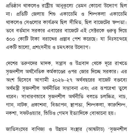
প্রতিষ্ঠান থাকলেও রাষ্ট্রীয় আনুকূল্যে তেমন কোনো উদ্যোগ ছিল
না। প্রতিটি জেলায় শিশু একাডেমি ও শিল্পকলা একাডেমি
থাকলেও সেগুলোর কার্যক্রম ছিল সীমিত
,
ছিল বাজেটের স্বল্পতা।
তবে বর্তমান সরকার এবারের বাজেটে এই সেক্টরকে গুরুত্ব দিয়ে
৩০০ কোটি টাকা বরাদ্দের প্রস্তাব পেশ করেছে। যা নিঃসন্দেহে
একটি ভালো
,
প্রশংসনীয় ও চমৎকার উদ্যোগ।
দেশের তরুণদের মাদক
,
সন্ত্রাস ও উগ্রবাদ থেকে দূরে রাখতে
সৃজনশীল অর্থনৈতিক কর্মকাণ্ডের ওপর জোর দিচ্ছে সরকার। এর
অংশ হিসেবে আগামী ২০২৬
–
২৭ অর্থবছরের বাজেট বক্তব্যে
অর্থমন্ত্রী সৃজনশীল অর্থনীতির সম্ভাবনা এবং এর রূপরেখা তুলে
ধরেন। সাধারণভাবে সৃজনশীল অর্থনীতি বলতে চলচ্চিত্র
,
নাচ
,
গান
,
নাটক
,
প্রকাশনা
,
বিজ্ঞাপন
,
স্থাপত্য
,
শিল্পকলা
,
কারুশিল্প
,
নকশা
,
সফটওয়্যার
,
ভিডিও গেমস ইত্যাদিকে বোঝানো হয়।
জাতিসংঘের বাণিজ্য ও উন্নয়ন সংস্থার
(
আঙ্কটাড
) ‘
সৃজনশীল