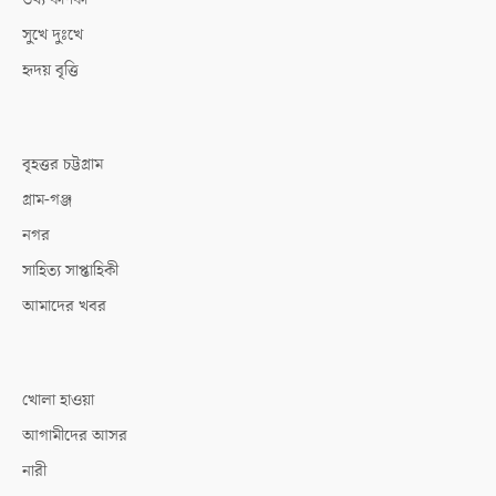
সুখে দুঃখে
হৃদয় বৃত্তি
বৃহত্তর চট্টগ্রাম
গ্রাম-গঞ্জ
নগর
সাহিত্য সাপ্তাহিকী
আমাদের খবর
খোলা হাওয়া
আগামীদের আসর
নারী