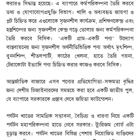
করারও সিদ্ধান্ত হয়েছে। এ ব্যাপারে কর্মপরিকল্পনা তৈরি করবে
তথ্য ও যোগাযোগপ্রযুক্তি বিভাগ। খালি ও অব্যবহৃত জায়গা ও
প্লট চিহ্নিত করে এগুলোকে সৃজনশীল কার্যক্রম
,
প্রশিক্ষণকেন্দ্র এবং
হস্তশিল্পের জন্য সৃজনশীল কেন্দ্র গড়ে তোলার জন্য কর্মপরিকল্পনা
তৈরি করবে বিসিক। ‘একটি গ্রাম
–
একটি পণ্য’ উদ্যোগ
বাস্তবায়নের জন্য সৃজনশীল অর্থনীতিভিত্তিক পণ্য অর্থাৎ মৃৎশিল্প
,
বুননশিল্প
,
শীতলপাটি
,
কাঠের খেলনা
,
হাতে তৈরি গয়না
,
টেরাকোটা ইত্যাদি পণ্য চিহ্নিত করার কাজও করবে বিসিক।
আন্তর্জাতিক বাজারে এসব পণ্যের প্রতিযোগিতা
–
সক্ষমতা বৃদ্ধির
জন্য দেশীয় ডিজাইনারদের সমন্বয়ে করা হবে একটি জাতীয় পুল
,
যে ব্যাপারে সরকারকে প্রস্তাব দেবে জয়িতা ফাউন্ডেশন।
পর্যটন খাতের সামগ্রিক সম্ভাবনা
,
বৈচিত্র্য ও ধারণা নিয়ে একটি
পর্যটন মহাপরিকল্পনা হাতে নেবে সরকার। ট্যুরিজম বোর্ড এটা
চূড়ান্ত করবে। পর্যটন খাতের বিভিন্ন পেশায় নিয়োজিত ব্যক্তিদের