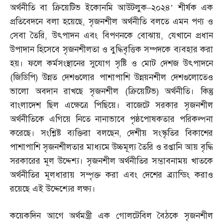
অর্থনীতি বা ক্রিয়েটিভ ইকোনমি আউটলুক
–
২০২৪’ শীর্ষক এক
প্রতিবেদনে বলা হয়েছে
,
সৃজনশীল অর্থনীতি বলতে এমন পণ্য ও
সেবা তৈরি
,
উৎপাদন এবং বিপণনকে বোঝায়
,
যেখানে প্রধান
উপাদান হিসেবে সৃজনশীলতা ও বুদ্ধিবৃত্তিক সম্পদকে ব্যবহার করা
হয়। ফলে কর্মসংস্থানের সুযোগ সৃষ্টি ও মোট দেশজ উৎপাদনে
(
জিডিপি
)
উন্নত দেশগুলোর পাশাপাশি উন্নয়নশীল দেশগুলোতেও
ভালো অবদান রাখছে সৃজনশীল
(
ক্রিয়েটিভ
)
অর্থনীতি। কিন্তু
বাংলাদেশ ছিল এক্ষেত্রে পিছিয়ে। বাজেটে সরকার সৃজনশীল
অর্থনীতিকে এগিয়ে নিতে নানাভাবে পৃষ্ঠপোষকতার পরিকল্পনা
করেছে। সংশ্লিষ্ট ব্যক্তিরা বলছেন
,
দেশীয় সংস্কৃতির বিকাশের
পাশাপাশি সৃজনশীলতার মাধ্যমে উচ্চমূল্য তৈরি ও রপ্তানি আয় বৃদ্ধি
সরকারের মূল উদ্দেশ্য। সৃজনশীল অর্থনীতির সম্ভাবনাময় খাতকে
অর্থনীতির মূলধারায় সম্পৃক্ত করা এবং দেশের ব্র্যান্ডিং করাও
রয়েছে এই উদ্দেশ্যের লক্ষ্য।
কয়েকদিন আগে অর্থমন্ত্রী এক গোলটেবিল বৈঠকে সৃজনশীল