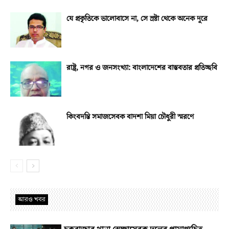
যে প্রকৃতিকে ভালোবাসে না, সে স্রষ্টা থেকে অনেক দূরে
রাষ্ট্র, নগর ও জনসংখ্যা: বাংলাদেশের বাস্তবতার প্রতিচ্ছবি
কিংবদন্তি সমাজসেবক বাদশা মিয়া চৌধুরী স্মরণে
আরও খবর