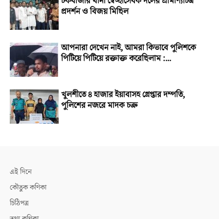
চকবাজার থানা স্বেচ্ছাসেবক দলের প্রামাণ্যচিত্র
প্রদর্শন ও বিজয় মিছিল
আপনারা দেখেন নাই, আমরা কিভাবে পুলিশকে
পিটিয়ে পিটিয়ে রক্তাক্ত করেছিলাম :...
খুলশীতে ৪ হাজার ইয়াবাসহ গ্রেপ্তার দম্পতি,
পুলিশের নজরে মাদক চক্র
এই দিনে
কৌতুক কণিকা
চিঠিপত্র
তথ্য কণিকা