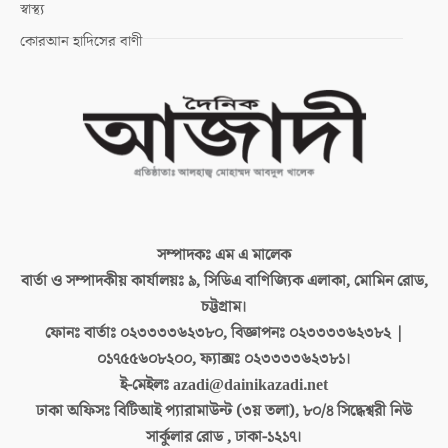
স্বাস্থ্য
কোরআন হাদিসের বাণী
সম্পাদকঃ
এম এ মালেক
বার্তা ও সম্পাদকীয় কার্যালয়ঃ
৯, সিডিএ বাণিজ্যিক এলাকা, মোমিন রোড,
চট্টগ্রাম।
ফোনঃ বার্তাঃ
০২৩৩৩৩৬২৩৮০, বিজ্ঞাপনঃ ০২৩৩৩৩৬২৩৮২ |
০১৭৫৫৬০৮২০০, ফ্যাক্সঃ ০২৩৩৩৩৬২৩৮১।
ই-মেইলঃ
azadi@dainikazadi.net
ঢাকা অফিসঃ
বিটিআই প্যারামাউন্ট (৩য় তলা), ৮০/৪ সিদ্ধেশ্বরী নিউ
সার্কুলার রোড , ঢাকা-১২১৭।