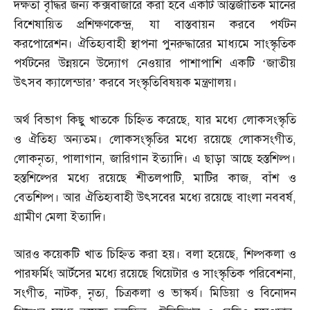
দক্ষতা বৃদ্ধির জন্য কক্সবাজারে করা হবে একটি আন্তর্জাতিক মানের
বিশেষায়িত প্রশিক্ষণকেন্দ্র
,
যা বাস্তবায়ন করবে পর্যটন
করপোরেশন। ঐতিহ্যবাহী স্থাপনা পুনরুদ্ধারের মাধ্যমে সাংস্কৃতিক
পর্যটনের উন্নয়নে উদ্যোগ নেওয়ার পাশাপাশি একটি ‘জাতীয়
উৎসব ক্যালেন্ডার’ করবে সংস্কৃতিবিষয়ক মন্ত্রণালয়।
অর্থ বিভাগ কিছু খাতকে চিহ্নিত করেছে
,
যার মধ্যে লোকসংস্কৃতি
ও ঐতিহ্য অন্যতম। লোকসংস্কৃতির মধ্যে রয়েছে লোকসংগীত
,
লোকনৃত্য
,
পালাগান
,
জারিগান ইত্যাদি। এ ছাড়া আছে হস্তশিল্প।
হস্তশিল্পের মধ্যে রয়েছে শীতলপাটি
,
মাটির কাজ
,
বাঁশ ও
বেতশিল্প। আর ঐতিহ্যবাহী উৎসবের মধ্যে রয়েছে বাংলা নববর্ষ
,
গ্রামীণ মেলা ইত্যাদি।
আরও কয়েকটি খাত চিহ্নিত করা হয়। বলা হয়েছে
,
শিল্পকলা ও
পারফর্মিং আর্টসের মধ্যে রয়েছে থিয়েটার ও সাংস্কৃতিক পরিবেশনা
,
সংগীত
,
নাটক
,
নৃত্য
,
চিত্রকলা ও ভাস্কর্য। মিডিয়া ও বিনোদন