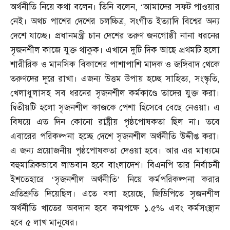
অর্থনীতি নিয়ে কথা বলেন। তিনি বলেন
, ‘
আমাদের সফট পাওয়ার
নেই। অথচ পাশের দেশের চলচ্চিত্র
,
সংগীত ইত্যাদি বিশ্বের অন্য
দেশে যাচ্ছে। প্রধানমন্ত্রী চান দেশের তরুণ জনগোষ্ঠী নানা ধরনের
সৃজনশীল কাজে যুক্ত থাকুক। এখানে দুটি দিক আছে প্রথমটি হলো
শারীরিক ও মানসিক বিকাশের পাশাপাশি মাদক ও জঙ্গিবাদ থেকে
তরুণদের দূরে রাখা। এজন্য উত্তম উপায় হচ্ছে সাহিত্য
,
সংস্কৃতি
,
খেলাধুলাসহ সব ধরনের সৃজনশীল কর্মকাণ্ডে তাদের যুক্ত করা।
দ্বিতীয়টি হলো সৃজনশীল কাজকে পেশা হিসেবে বেছে নেওয়া। এ
বিষয়ে এত দিন কোনো রাষ্ট্রীয় পৃষ্ঠপোষকতা ছিল না। তবে
এবারের পরিকল্পনা হচ্ছে দেশে সৃজনশীল অর্থনীতি উদ্দীপ্ত করা।
এ জন্য প্রয়োজনীয় পৃষ্ঠপোষকতা দেওয়া হবে। আর এর মাধ্যমে
বহুমাত্রিকভাবে লাভবান হবে বাংলাদেশ। বিএনপি তার নির্বাচনী
ইশতেহারে ‘সৃজনশীল অর্থনীতি’ নিয়ে কর্মপরিকল্পনা করার
প্রতিশ্রুতি দিয়েছিল। এতে বলা হয়েছে
,
জিডিপিতে সৃজনশীল
অর্থনীতি খাতের অবদান হবে কমপক্ষে ১
.
৫
%
এবং কর্মসংস্থান
হবে ৫ লাখ মানুষের।