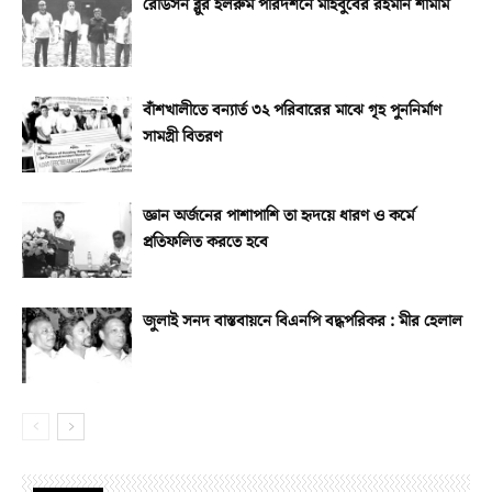
রেডিসন ব্লুর হলরুম পরিদর্শনে মাহবুবের রহমান শামীম
বাঁশখালীতে বন্যার্ত ৩২ পরিবারের মাঝে গৃহ পুননির্মাণ
সামগ্রী বিতরণ
জ্ঞান অর্জনের পাশাপাশি তা হৃদয়ে ধারণ ও কর্মে
প্রতিফলিত করতে হবে
জুলাই সনদ বাস্তবায়নে বিএনপি বদ্ধপরিকর : মীর হেলাল