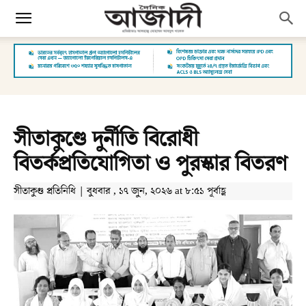
সীতাকুণ্ডে দুর্নীতি বিরোধী
বিতর্কপ্রতিযোগিতা ও পুরস্কার বিতরণ
সীতাকুণ্ড প্রতিনিধি | বুধবার , ১৭ জুন, ২০২৬ at ৮:৫১ পূর্বাহ্ণ