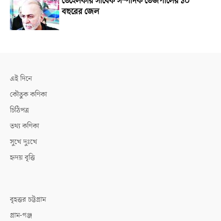
তেহেলকার সাবেক সম্পাদক তেজপালের ১০
বছরের জেল
এই দিনে
কৌতুক কণিকা
চিঠিপত্র
তথ্য কণিকা
সুখে দুঃখে
হৃদয় বৃত্তি
বৃহত্তর চট্টগ্রাম
গ্রাম-গঞ্জ