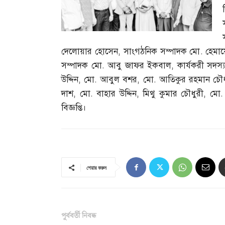
দেলোয়ার হোসেন
,
সাংগঠনিক সম্পাদক মো
.
হেমা
সম্পাদক মো
.
আবু জাফর ইকবাল
,
কার্যকরী সদস্
উদ্দিন
,
মো
.
আবুল বশর
,
মো
.
আতিকুর রহমান চৌধ
দাশ
,
মো
.
বাহার উদ্দিন
,
মিথু কুমার চৌধুরী
,
মো
বিজ্ঞপ্তি।
শেয়ার করুন
পূর্ববর্তী নিবন্ধ