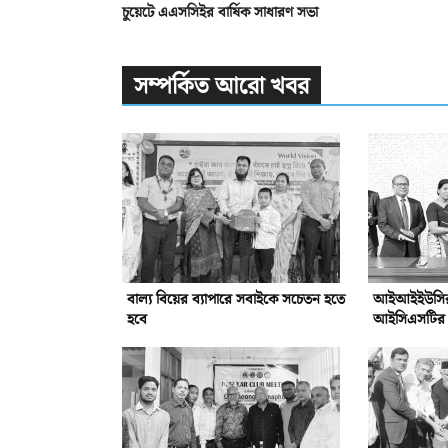
চুয়েটে এএসসিইর বার্ষিক সাধারণ সভা
সম্পর্কিত আরো খবর
বাল্য বিয়ের ব্যাপারে সবাইকে সচেতন হতে
আইআইইউসির সঙ
হবে
আইসিএসটির সম