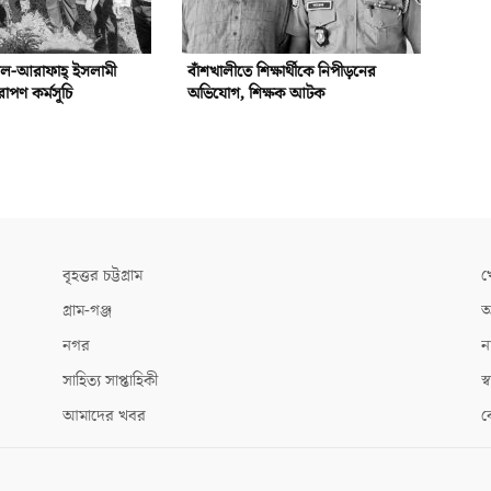
আল-আরাফাহ্‌ ইসলামী
বাঁশখালীতে শিক্ষার্থীকে নিপীড়নের
রোপণ কর্মসূচি
অভিযোগ, শিক্ষক আটক
বৃহত্তর চট্টগ্রাম
খ
গ্রাম-গঞ্জ
আ
নগর
ন
সাহিত্য সাপ্তাহিকী
স্ব
আমাদের খবর
ক