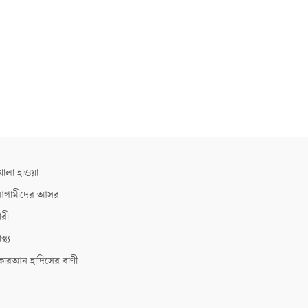
োলা হাওয়া
গামীদের আসর
ারী
াস্থ্য
োরআন হাদিসের বাণী