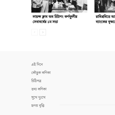
লায়ন্স ক্লাব অব চিটাগং কর্ণফুলীর
রাবিপ্রবিতে 
সেবাবর্ষের ১ম সভা
ব্যাংকের বৃক্ষ
এই দিনে
কৌতুক কণিকা
চিঠিপত্র
তথ্য কণিকা
সুখে দুঃখে
হৃদয় বৃত্তি