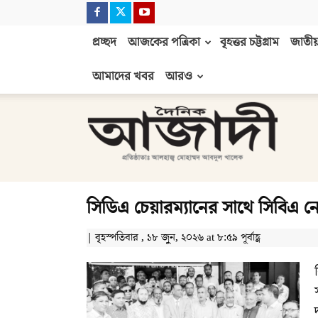
প্রচ্ছদ
আজকের পত্রিকা
বৃহত্তর চট্টগ্রাম
জাতীয়
আমাদের খবর
আরও
দৈনিক
আজাদী
সিডিএ চেয়ারম্যানের সাথে সিবিএ নেতৃ
| বৃহস্পতিবার , ১৮ জুন, ২০২৬ at ৮:৫৯ পূর্বাহ্ণ