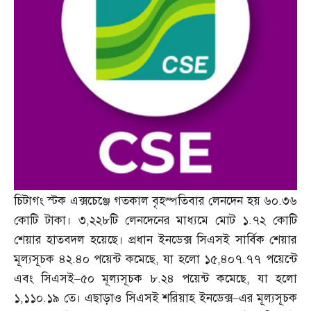
চিটাগং স্টক এক্সচেঞ্জে গতকাল বৃহস্পতিবার লেনদেন হয় ৬০
.
৩৬
কোটি টাকা। ৩
,
২২৮টি লেনদেনের মাধ্যমে মোট ১
.
৭২ কোটি
শেয়ার হাতবদল হয়েছে। প্রধান ইনডেক্স সিএসই সার্বিক শেয়ার
মূল্যসূচক ৪২
.
৪০ পয়েন্ট কমেছে
,
যা হলো ১৫
,
৪০৭
.
৭৭ পয়েন্টে
এবং সিএসই
–
৫০ মূল্যসূচক ৮
.
২৪ পয়েন্ট কমেছে
,
যা হলো
১
,
১১০
.
১৯ তে। এছাড়াও সিএসই শরিয়াহ ইনডেক্স
–
এর মূল্যসূচক