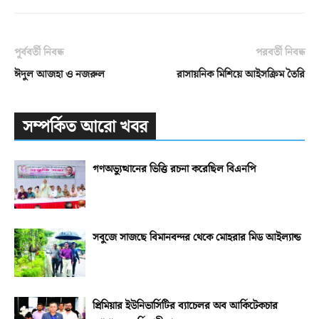
পূর্ববর্তী নিবন্ধ
পরবর্তী নিবন্ধ
ঈদুল আজহা ও নজরুল
রাসায়নিক মিশিয়ে আইসক্রিম তৈরি
সম্পর্কিত আরো খবর
গণঅভ্যুত্থানের ভিত্তি রচনা করেছিল বিএনপি
সবুজে সাজছে বিমানবন্দর থেকে মোহরার মিড আইল্যান্ড
প্রিমিয়ার ইউনিভার্সিটির ব্যাচেলর অব আর্কিটেকচার