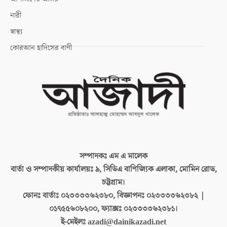
নারী
স্বাস্থ্য
কোরআন হাদিসের বাণী
সম্পাদকঃ
এম এ মালেক
বার্তা ও সম্পাদকীয় কার্যালয়ঃ
৯, সিডিএ বাণিজ্যিক এলাকা, মোমিন রোড,
চট্টগ্রাম।
ফোনঃ বার্তাঃ
০২৩৩৩৩৬২৩৮০, বিজ্ঞাপনঃ ০২৩৩৩৩৬২৩৮২ |
০১৭৫৫৬০৮২০০, ফ্যাক্সঃ ০২৩৩৩৩৬২৩৮১।
ই-মেইলঃ
azadi@dainikazadi.net