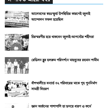
আলেমদের স্বতঃস্ফূর্ত উপস্থিতির কারণেই জুলাই
আন্দোলন সফল হয়েছিল
চিরস্মরণীয় হয়ে থাকবেন জুলাই-আগস্টের শহীদরা
রেডিসন ব্লুর হলরুম পরিদর্শনে মাহবুবের রহমান শামীম
বাঁশখালীতে বন্যার্ত ৩২ পরিবারের মাঝে গৃহ পুননির্মাণ
সামগ্রী বিতরণ
জ্ঞান অর্জনের পাশাপাশি তা হৃদয়ে ধারণ ও কর্মে