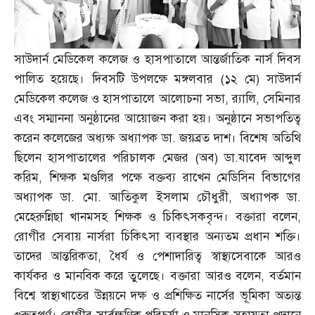
সাউদার্ন মেডিকেল কলেজ ও হাসপাতালে আন্তর্জাতিক নার্স দিবস
পালিত হয়েছে। দিবসটি উপলক্ষে মঙ্গলবার
(
১২ মে
)
সাউদার্ন
মেডিকেল কলেজ ও হাসপাতালে আলোচনা সভা
,
র‌্যালি
,
সেমিনার
এবং সম্মাননা অনুষ্ঠানের আয়োজন করা হয়। অনুষ্ঠানে সভাপতিত্ব
করেন কলেজের অধ্যক্ষ অধ্যাপক ডা
.
জয়ব্রত দাশ। বিশেষ অতিথি
ছিলেন হাসপাতালের পরিচালক মেজর
(
অব
)
ডা
.
যাবেদ আব্দুল
করিম
,
শিক্ষক মণ্ডলির পক্ষে বক্তব্য রাখেন মেডিসিন বিভাগের
অধ্যাপক ডা
.
মো
.
আতিকুল ইসলাম চৌধুরী
,
অধ্যাপক ডা
.
মেহেরুন্নিছা খানমসহ শিক্ষক ও চিকিৎসকবৃন্দ। বক্তারা বলেন
,
রোগীর সেবায় নার্সরা চিকিৎসা ব্যবস্থার অন্যতম প্রধান শক্তি।
তাদের আন্তরিকতা
,
ধৈর্য ও পেশাদারিত্ব স্বাস্থ্যসেবাকে আরও
কার্যকর ও মানবিক করে তুলেছে। বক্তারা আরও বলেন
,
বর্তমান
বিশ্বে স্বাস্থ্যখাতের উন্নয়নে দক্ষ ও প্রশিক্ষিত নার্সের ভূমিকা অত্যন্ত