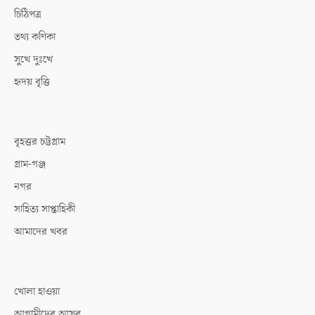
চিঠিপত্র
তথ্য কণিকা
সুখে দুঃখে
হৃদয় বৃত্তি
বৃহত্তর চট্টগ্রাম
গ্রাম-গঞ্জ
নগর
সাহিত্য সাপ্তাহিকী
আমাদের খবর
খোলা হাওয়া
আগামীদের আসর