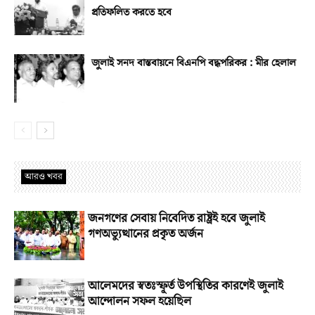
প্রতিফলিত করতে হবে
জুলাই সনদ বাস্তবায়নে বিএনপি বদ্ধপরিকর : মীর হেলাল
আরও খবর
জনগণের সেবায় নিবেদিত রাষ্ট্রই হবে জুলাই
গণঅভ্যুত্থানের প্রকৃত অর্জন
আলেমদের স্বতঃস্ফূর্ত উপস্থিতির কারণেই জুলাই
আন্দোলন সফল হয়েছিল