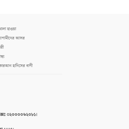
োলা হাওয়া
গামীদের আসর
ারী
াস্থ্য
োরআন হাদিসের বাণী
াক্সঃ ০২৩৩৩৩৬২৩৮১।