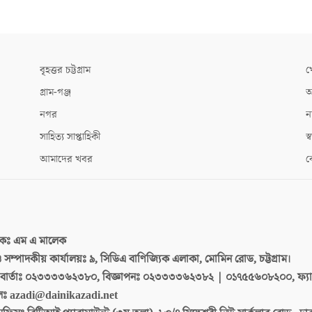
বৃহত্তর চট্টগ্রাম
খ
গ্রাম-গঞ্জ
আ
নগর
ন
সাহিত্য সাপ্তাহিকী
স্ব
আমাদের খবর
ক
দকঃ
এম এ মালেক
 ও সম্পাদকীয় কার্যালয়ঃ
৯, সিডিএ বাণিজ্যিক এলাকা, মোমিন রোড, চট্টগ্রাম।
ার্তাঃ
০২৩৩৩৩৬২৩৮০, বিজ্ঞাপনঃ ০২৩৩৩৩৬২৩৮২ | ০১৭৫৫৬০৮২০০, ফ্য
লঃ
azadi@dainikazadi.net