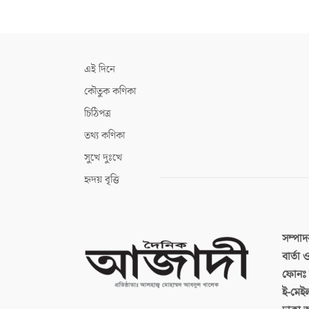
এই দিনে
কৌতুক কণিকা
চিঠিপত্র
তথ্য কণিকা
সুখে দুঃখে
হৃদয় বৃত্তি
সম্পা
বার্তা
ফোনঃ ব
ই-মেই