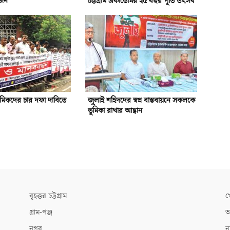
োজন
চট্টগ্রাম একাডেমির ২৫ বছর পূর্তি উৎসব
রমিকদের চার দফা দাবিতে
জুলাই শহিদদের স্বপ্ন বাস্তবায়নে সকলকে
ভূমিকা রাখার আহ্বান
বৃহত্তর চট্টগ্রাম
খ
গ্রাম-গঞ্জ
আ
নগর
ন