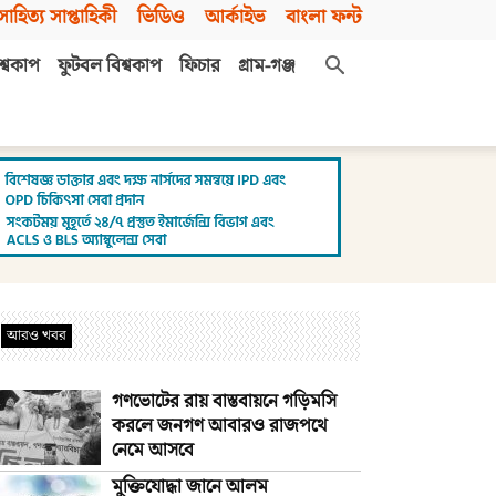
সাহিত্য সাপ্তাহিকী
ভিডিও
আর্কাইভ
বাংলা ফন্ট
শ্বকাপ
ফুটবল বিশ্বকাপ
ফিচার
গ্রাম-গঞ্জ
আরও খবর
গণভোটের রায় বাস্তবায়নে গড়িমসি
করলে জনগণ আবারও রাজপথে
নেমে আসবে
মুক্তিযোদ্ধা জানে আলম