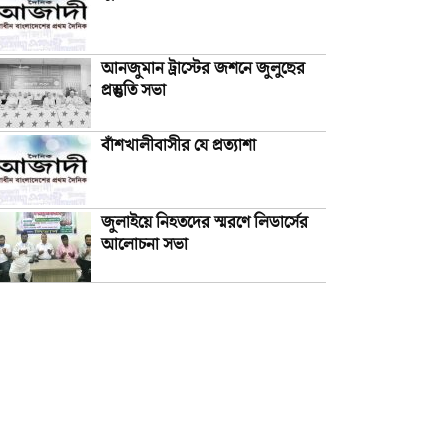
আনজুমান ট্রাস্টের জশনে জুলুছের
প্রস্তুতি সভা
বাঁশখালীবাসীর যে প্রত্যাশা
জুলাইয়ে নিহতদের স্মরণে লিডার্সের
আলোচনা সভা