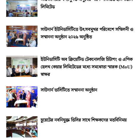
লিমিটেড
সাউদার্ন ইউনিভার্সিটিতে উৎসবমুখর পরিবেশে সম্মিলনী ও
সম্মাননা অনুষ্ঠান ২০২৬ অনুষ্ঠিত
ইউনিভার্সিটি অব ক্রিয়েটিভ টেকনোলজি চিটাগং ও এপিক
হেলথ কেয়ার লিমিটেডের মধ্যে সমঝোতা স্মারক (MoU)
স্বাক্ষর
সাউদার্ন ভার্সিটিতে সম্মাননা অনুষ্ঠান
চুয়েটের নবনিযুক্ত ভিসির সাথে শিক্ষকদের মতবিনিময়