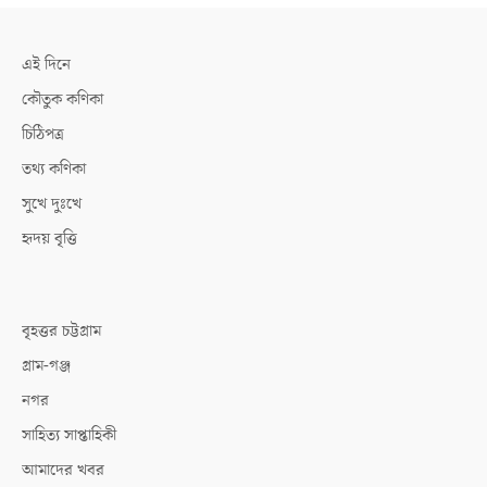
এই দিনে
কৌতুক কণিকা
চিঠিপত্র
তথ্য কণিকা
সুখে দুঃখে
হৃদয় বৃত্তি
বৃহত্তর চট্টগ্রাম
গ্রাম-গঞ্জ
নগর
সাহিত্য সাপ্তাহিকী
আমাদের খবর