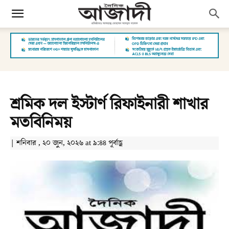
শ্রমিক দল ইস্টার্ণ রিফাইনারী শাখার
মতবিনিময়
| শনিবার , ২০ জুন, ২০২৬ at ৯:৪৪ পূর্বাহ্ণ