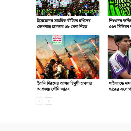
ইয়েমেনের সামরিক ঘাঁটিতে হুথিদের
শিশুদের ক্ষতির 
ক্ষেপণাস্ত্র হামলায় ৫৮ সেনা নিহত
৫৬৭ মিলিয়ন 
ইরানি মিত্রদের আসন্ন দ্বিমুখী হামলার
থাইল্যান্ডে দা
আশঙ্কায় সৌদি আরব
ছাত্রের এলোপ