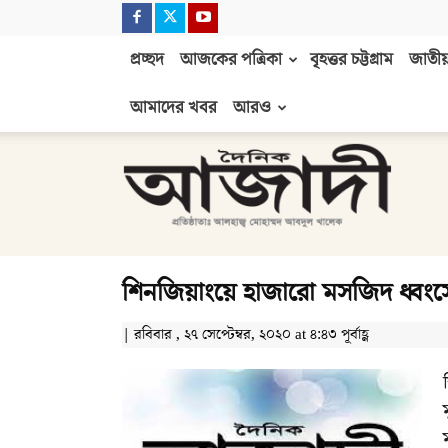
প্রচ্ছদ
আজকের পত্রিকা
বৃহত্তর চট্টগ্রাম
জাতীয়
আমাদের খবর
আরও
দৈনিক
আজাদী
শিনজিয়াংয়ে হাজারো মসজিদ ধ্বংস
| রবিবার , ২৭ সেপ্টেম্বর, ২০২০ at ৪:৪৩ পূর্বাহ্ণ