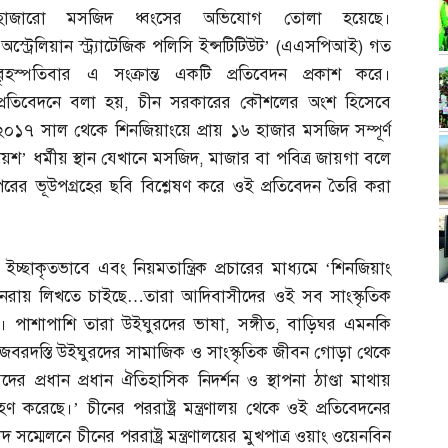
হাজারো মসজিদ ধ্বংসের অভিযোগ তোলা হয়েছে।
‘অস্ট্রেলিয়ান স্ট্র্যাটেজিক পলিসি ইন্সটিটিউট’
(
এএসপিআই
)
গত
বৃহস্পতিবার এ সংক্রান্ত একটি প্রতিবেদন প্রকাশ করে।
প্রতিবেদনে বলা হয়
,
চীন সরকারের কৌশলের অংশ হিসেবে
২০১৭ সাল থেকে শিনজিয়াংয়ে প্রায় ১৬ হাজার মসজিদ সম্পূর্ণ
শ’ ধর্মীয় স্থান যেখানে মসজিদ
,
মাজার বা পবিত্র জায়গা বলে
 ভূউপগ্রহের ছবি বিশ্লেষণ করে ওই প্রতিবেদন তৈরি করা
চ্ছাকৃতভাবে এবং নিয়মতান্ত্রিক প্রচারের মাধ্যমে ‘শিনজিয়াং
 পুনরায় লিখতে চাইছে
…
তারা আদিবাসীদের ওই সব সাংস্কৃতিক
ে। পাশাপাশি তারা উইঘুরদের ভাষা
,
সঙ্গীত
,
বাড়িঘর এমনকি
জবরদস্তি উইঘুরদের সামাজিক ও সাংস্কৃতিক জীবন গোড়া থেকে
 প্রধান প্রধান ঐতিহাসিক নিদর্শন ও স্থাপনা ঠাণ্ডা মাথায়
 করেছে।’ চীনের পররাষ্ট্র মন্ত্রণালয় থেকে ওই প্রতিবেদনের
 সম্মেলনে চীনের পররাষ্ট্র মন্ত্রণালয়ের মুখপাত্র ওয়াং ওয়েনবিন