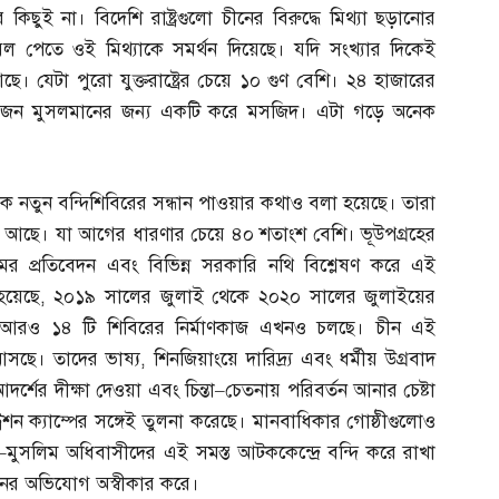
ছুই না। বিদেশি রাষ্ট্রগুলো চীনের বিরুদ্ধে মিথ্যা ছড়ানোর
 পেতে ওই মিথ্যাকে সমর্থন দিয়েছে। যদি সংখ্যার দিকেই
 যেটা পুরো যুক্তরাষ্ট্রের চেয়ে ১০ গুণ বেশি। ২৪ হাজারের
৩০ জন মুসলমানের জন্য একটি করে মসজিদ। এটা গড়ে অনেক
্যক নতুন বন্দিশিবিরের সন্ধান পাওয়ার কথাও বলা হয়েছে। তারা
র আছে। যা আগের ধারণার চেয়ে ৪০ শতাংশ বেশি। ভূউপগ্রহের
মের প্রতিবেদন এবং বিভিন্ন সরকারি নথি বিশ্লেষণ করে এই
হয়েছে
,
২০১৯ সালের জুলাই থেকে ২০২০ সালের জুলাইয়ের
ে। আরও ১৪ টি শিবিরের নির্মাণকাজ এখনও চলছে। চীন এই
ে আসছে। তাদের ভাষ্য
,
শিনজিয়াংয়ে দারিদ্র্য এবং ধর্মীয় উগ্রবাদ
্শের দীক্ষা দেওয়া এবং চিন্তা
–
চেতনায় পরিবর্তন আনার চেষ্টা
্রেশন ক্যাম্পের সঙ্গেই তুলনা করেছে। মানবাধিকার গোষ্ঠীগুলোও
–
মুসলিম অধিবাসীদের এই সমস্ত আটককেন্দ্রে বন্দি করে রাখা
ের অভিযোগ অস্বীকার করে।