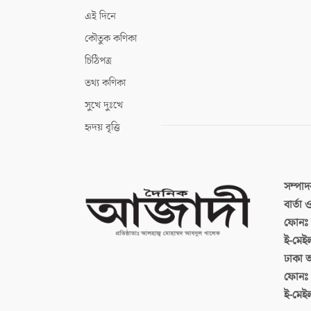
এই দিনে
কৌতুক কণিকা
চিঠিপত্র
তথ্য কণিকা
সুখে দুঃখে
হৃদয় বৃত্তি
সম্পা
বার্তা
ফোনঃ ব
ই-মেই
ঢাকা 
ফোনঃ
ই-মেই