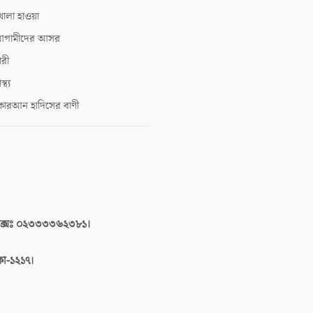
োলা হাওয়া
গামীদের আসর
ারী
াস্থ্য
োরআন হাদিসের বাণী
াক্সঃ ০২৩৩৩৩৬২৩৮১।
াকা-১২১৭।