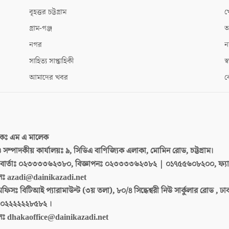
বৃহত্তর চট্টগ্রাম
খ
গ্রাম-গঞ্জ
আ
নগর
ন
সাহিত্য সাপ্তাহিকী
স্ব
আমাদের খবর
ক
দকঃ
এম এ মালেক
 ও সম্পাদকীয় কার্যালয়ঃ
৯, সিডিএ বাণিজ্যিক এলাকা, মোমিন রোড, চট্টগ্রাম।
ার্তাঃ
০২৩৩৩৩৬২৩৮০, বিজ্ঞাপনঃ ০২৩৩৩৩৬২৩৮২ | ০১৭৫৫৬০৮২০০, ফ্য
লঃ
azadi@dainikazadi.net
অফিসঃ
বিটিআই প্যারামাউন্ট (৩য় তলা), ৮০/৪ সিদ্ধেশ্বরী নিউ সার্কুলার রোড , ঢ
০২২২২২২৮৫৮২ ।
লঃ
dhakaoffice@dainikazadi.net