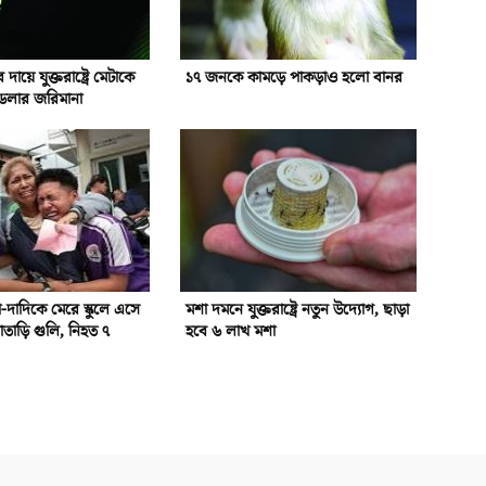
দায়ে যুক্তরাষ্ট্রে মেটাকে
১৭ জনকে কামড়ে পাকড়াও হলো বানর
ডলার জরিমানা
দা-দাদিকে মেরে স্কুলে এসে
মশা দমনে যুক্তরাষ্ট্রে নতুন উদ্যোগ, ছাড়া
াতাড়ি গুলি, নিহত ৭
হবে ৬ লাখ মশা