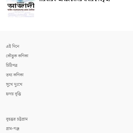
এই দিনে
কৌতুক কণিকা
চিঠিপত্র
তথ্য কণিকা
সুখে দুঃখে
হৃদয় বৃত্তি
বৃহত্তর চট্টগ্রাম
গ্রাম-গঞ্জ