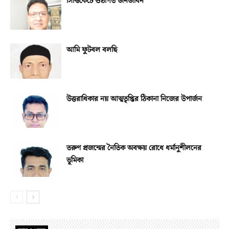
সিন্ডিকেটে ওষ্ঠাগত জনজীবন
আমি ফুটবল বলছি
উত্তরাধিকার নয় আত্মতৃপ্তির ঠিকানা নিজের উপার্জন
তরুণ প্রজন্মের নৈতিক অবক্ষয় রোধে ধর্মানুশীলনের
ভূমিকা