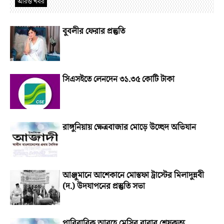
আরও খবর
বুবলীর ফেরার প্রস্তুতি
সিএসইতে লেনদেন ৩১.৩৫ কোটি টাকা
রাঙ্গুনিয়ায় ক্ষেত্রবাজার মোড়ে উচ্ছেদ অভিযান
আঞ্জুমানে আশেকানে মোস্তফা ট্রাস্টের মিলাদুন্নবী
(দ.) উদযাপনের প্রস্তুতি সভা
পারিবারিক আবহে মেসির বাবার শেষকৃত্য