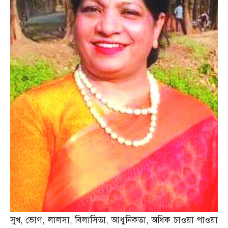
সুখ
,
ভোগ
,
লালসা
,
বিলাসিতা
,
আধুনিকতা
,
অধিক চাওয়া পাওয়া