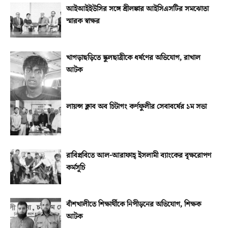
আইআইইউসির সঙ্গে শ্রীলঙ্কার আইসিএসটির সমঝোতা
স্মারক স্বাক্ষর
খাগড়াছড়িতে স্কুলছাত্রীকে ধর্ষণের অভিযোগ, রাখাল
আটক
লায়ন্স ক্লাব অব চিটাগং কর্ণফুলীর সেবাবর্ষের ১ম সভা
রাবিপ্রবিতে আল-আরাফাহ্‌ ইসলামী ব্যাংকের বৃক্ষরোপণ
কর্মসূচি
বাঁশখালীতে শিক্ষার্থীকে নিপীড়নের অভিযোগ, শিক্ষক
আটক