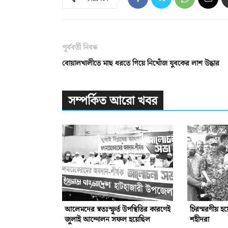
পূর্ববর্তী নিবন্ধ
বোয়ালখালীতে মাছ ধরতে গিয়ে নিখোঁজ যুবকের লাশ উদ্ধার
সম্পর্কিত আরো খবর
আলেমদের স্বতঃস্ফূর্ত উপস্থিতির কারণেই
চিরস্মরণীয় হ
জুলাই আন্দোলন সফল হয়েছিল
শহীদরা