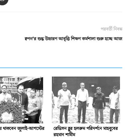
পরবর্তী নিবন্ধ
ক্বণন’র শুদ্ধ উচ্চারণ আবৃত্তি শিক্ষণ কর্মশালা শুরু হচ্ছে আজ
য়ে থাকবেন জুলাই-আগস্টের
রেডিসন ব্লুর হলরুম পরিদর্শনে মাহবুবের
রহমান শামীম