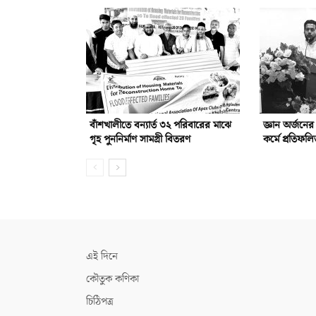
বাঁশখালীতে বন্যার্ত ৩২ পরিবারের মাঝে
জ্ঞান অর্জনে
গৃহ পুননির্মাণ সামগ্রী বিতরণ
কর্মে প্রতিফ
এই দিনে
কৌতুক কণিকা
চিঠিপত্র