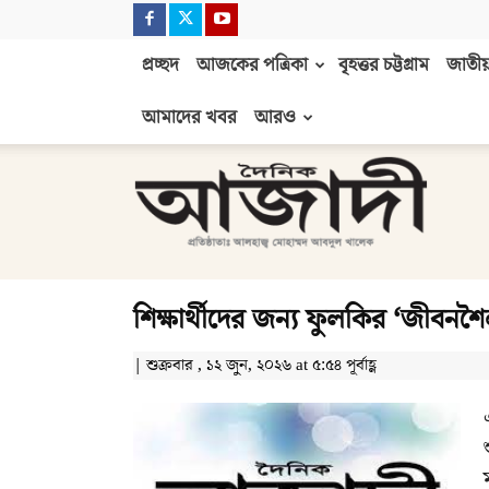
প্রচ্ছদ
আজকের পত্রিকা
বৃহত্তর চট্টগ্রাম
জাতীয়
আমাদের খবর
আরও
দৈনিক
আজাদী
শিক্ষার্থীদের জন্য ফুলকির ‘জীবনশৈ
| শুক্রবার , ১২ জুন, ২০২৬ at ৫:৫৪ পূর্বাহ্ণ