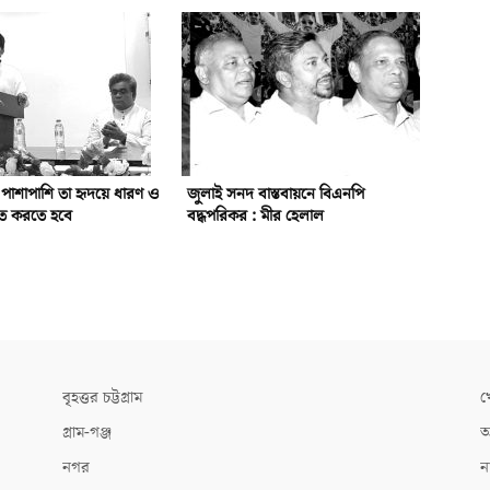
র পাশাপাশি তা হৃদয়ে ধারণ ও
জুলাই সনদ বাস্তবায়নে বিএনপি
লিত করতে হবে
বদ্ধপরিকর : মীর হেলাল
বৃহত্তর চট্টগ্রাম
খ
গ্রাম-গঞ্জ
আ
নগর
ন