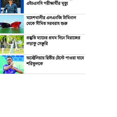
এইচএসসি পরীক্ষার্থীর মৃত্যু
মহেশখালীর এলএনজি টার্মিনাল
থেকে সীমিত সরবরাহ শুরু
প্রস্তুতি ম্যাচের প্রথম দিনে মিরাজের
লড়াকু সেঞ্চুরি
অস্ট্রেলিয়ায় দ্বিতীয় টেস্টে পাওয়া যাবে
শরিফুলকে