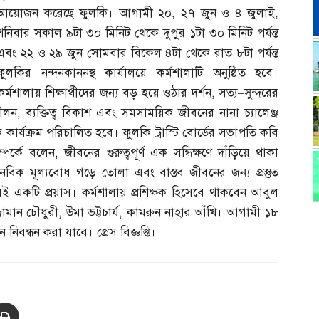
আয়োজন করেছে ফুলকি। আগামী ২০
,
২৭ জুন ও ৪ জুলাই
,
শনিবার সকাল ৯টা ৩০ মিনিট থেকে দুপুর ১টা ৩০ মিনিট পর্যন্ত
এবং ২২ ও ২৯ জুন সোমবার বিকেল ৪টা থেকে রাত ৮টা পর্যন্ত
ফুলকির নন্দনকাননস্থ কার্যালয়ে কর্মশালাটি অনুষ্ঠিত হবে।
কর্মশালায় শিক্ষার্থীদের জন্য বড় হয়ে ওঠার দর্শন
,
সত্য
–
সুন্দরের
ীলন
,
ব্যক্তিত্ব বিকাশ এবং সমসাময়িক জীবনের নানা চ্যালেঞ্জ
র্যক্রম পরিচালিত হবে। ফুলকি ট্রাস্টি বোর্ডের সভাপতি কবি
্পর্কে বলেন
,
জীবনের গুরুত্বপূর্ণ এক সন্ধিক্ষণে দাঁড়িয়ে থাকা
নবিক মূল্যবোধ গড়ে তোলা এবং বাস্তব জীবনের জন্য প্রস্তুত
িরই একটি প্রয়াস। কর্মশালায় প্রশিক্ষক হিসেবে থাকবেন আবুল
জামান চৌধুরী
,
উমা ভট্টচার্য
,
কামরুন নাহার আঁখি। আগামী ১৮
িবন্ধন করা যাবে। প্রেস বিজ্ঞপ্তি।