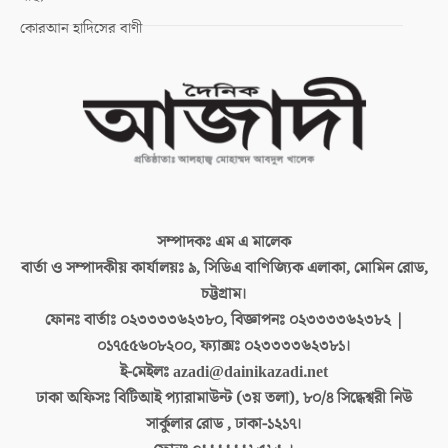
কোরআন হাদিসের বাণী
সম্পাদকঃ
এম এ মালেক
বার্তা ও সম্পাদকীয় কার্যালয়ঃ
৯, সিডিএ বাণিজ্যিক এলাকা, মোমিন রোড,
চট্টগ্রাম।
ফোনঃ বার্তাঃ
০২৩৩৩৩৬২৩৮০, বিজ্ঞাপনঃ ০২৩৩৩৩৬২৩৮২ |
০১৭৫৫৬০৮২০০, ফ্যাক্সঃ ০২৩৩৩৩৬২৩৮১।
ই-মেইলঃ
azadi@dainikazadi.net
ঢাকা অফিসঃ
বিটিআই প্যারামাউন্ট (৩য় তলা), ৮০/৪ সিদ্ধেশ্বরী নিউ
সার্কুলার রোড , ঢাকা-১২১৭।