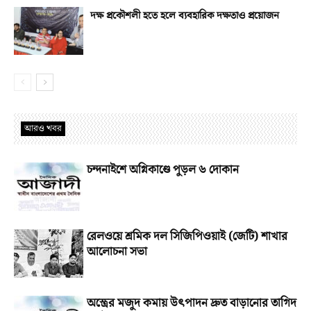
দক্ষ প্রকৌশলী হতে হলে ব্যবহারিক দক্ষতাও প্রয়োজন
আরও খবর
চন্দনাইশে অগ্নিকাণ্ডে পুড়ল ৬ দোকান
রেলওয়ে শ্রমিক দল সিজিপিওয়াই (জেটি) শাখার
আলোচনা সভা
অস্ত্রের মজুদ কমায় উৎপাদন দ্রুত বাড়ানোর তাগিদ