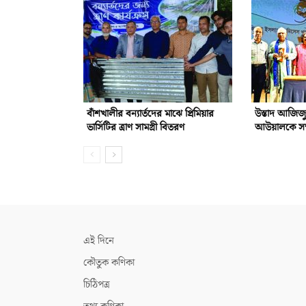
বাঁশখালীর বন্যার্তদের মাঝে প্রিমিয়ার
উস্তাদ আজিজ
ভার্সিটির ত্রাণ সামগ্রী বিতরণ
আউয়ালকে সম্ম
এই দিনে
কৌতুক কণিকা
চিঠিপত্র