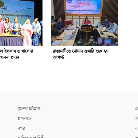
ুল ইসলাম ও খালেদা
রাঙামাটিতে নৌযান শুমারি শুরু ২০
াননা প্রদান
আগস্ট
বৃহত্তর চট্টগ্রাম
খ
গ্রাম-গঞ্জ
আ
নগর
ন