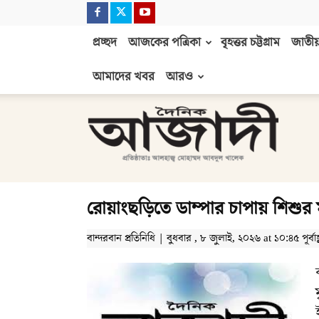
প্রচ্ছদ
আজকের পত্রিকা
বৃহত্তর চট্টগ্রাম
জাতীয়
আমাদের খবর
আরও
দৈনিক
আজাদী
রোয়াংছড়িতে ডাম্পার চাপায় শিশুর মৃ
বান্দরবান প্রতিনিধি | বুধবার , ৮ জুলাই, ২০২৬ at ১০:৪৫ পূর্বাহ্