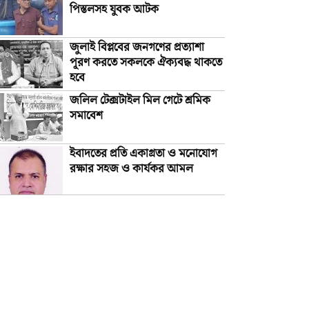
পিস্তলসহ যুবক আটক
জুলাই বিপ্লবের জনগণের প্রত্যাশা
পূরণ করতে সকলকে ঐক্যবদ্ধ থাকতে
হবে
জলিল টেক্সটাইল মিল গেটে শ্রমিক
সমাবেশ
ইবাদতের প্রতি একাগ্রতা ও মনোযোগ
রক্ষার সহজ ও কার্যকর আমল