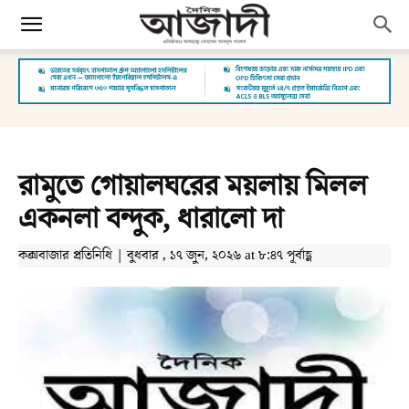
রামুতে গোয়ালঘরের ময়লায় মিলল
একনলা বন্দুক, ধারালো দা
কক্সবাজার প্রতিনিধি | বুধবার , ১৭ জুন, ২০২৬ at ৮:৪৭ পূর্বাহ্ণ