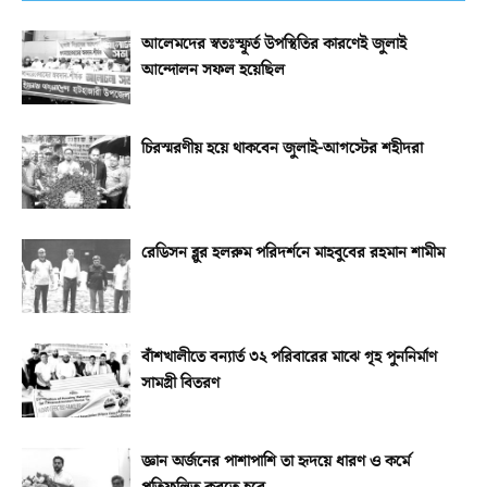
আলেমদের স্বতঃস্ফূর্ত উপস্থিতির কারণেই জুলাই
আন্দোলন সফল হয়েছিল
চিরস্মরণীয় হয়ে থাকবেন জুলাই-আগস্টের শহীদরা
রেডিসন ব্লুর হলরুম পরিদর্শনে মাহবুবের রহমান শামীম
বাঁশখালীতে বন্যার্ত ৩২ পরিবারের মাঝে গৃহ পুননির্মাণ
সামগ্রী বিতরণ
জ্ঞান অর্জনের পাশাপাশি তা হৃদয়ে ধারণ ও কর্মে