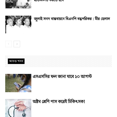
প্রতিফলিত করতে হবে
জুলাই সনদ বাস্তবায়নে বিএনপি বদ্ধপরিকর : মীর হেলাল
আরও খবর
এসএসসির ফল জানা যাবে ১০ আগস্ট
অষ্টম শ্রেণি পাস করেই চিকিৎসক!