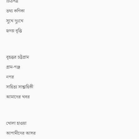
চিঠিপত্র
তথ্য কণিকা
সুখে দুঃখে
হৃদয় বৃত্তি
বৃহত্তর চট্টগ্রাম
গ্রাম-গঞ্জ
নগর
সাহিত্য সাপ্তাহিকী
আমাদের খবর
খোলা হাওয়া
আগামীদের আসর