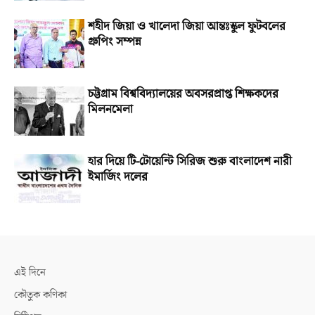
শহীদ জিয়া ও খালেদা জিয়া আন্তঃস্কুল ফুটবলের
গ্রুপিং সম্পন্ন
চট্টগ্রাম বিশ্ববিদ্যালয়ের অবসরপ্রাপ্ত শিক্ষকদের
মিলনমেলা
হার দিয়ে টি-টোয়েন্টি সিরিজ শুরু বাংলাদেশ নারী
ইমার্জিং দলের
এই দিনে
কৌতুক কণিকা