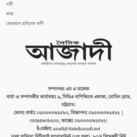
নারী
স্বাস্থ্য
কোরআন হাদিসের বাণী
সম্পাদকঃ
এম এ মালেক
বার্তা ও সম্পাদকীয় কার্যালয়ঃ
৯, সিডিএ বাণিজ্যিক এলাকা, মোমিন রোড,
চট্টগ্রাম।
ফোনঃ বার্তাঃ
০২৩৩৩৩৬২৩৮০, বিজ্ঞাপনঃ ০২৩৩৩৩৬২৩৮২ |
০১৭৫৫৬০৮২০০, ফ্যাক্সঃ ০২৩৩৩৩৬২৩৮১।
ই-মেইলঃ
azadi@dainikazadi.net
ঢাকা অফিসঃ
বিটিআই প্যারামাউন্ট (৩য় তলা), ৮০/৪ সিদ্ধেশ্বরী নিউ