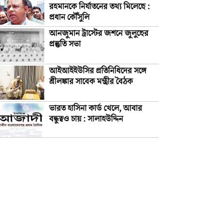
রহমানকে নির্যাতনের তথ্য মিলেছে :
প্রধান কৌঁসুলি
আনজুমান ট্রাস্টের জশনে জুলুছের
প্রস্তুতি সভা
আইআইইউসির প্রতিনিধিদের সঙ্গে
শ্রীলঙ্কার সাবেক মন্ত্রীর বৈঠক
ভারত হাসিনা কার্ড খেলে, আবার
বন্ধুত্বও চায় : সালাহউদ্দিন