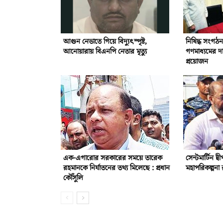
আগুন নেভাতে গিয়ে বিদ্যুৎস্পৃষ্ট,
নিষিদ্ধ সংগঠন 
আনোয়ারায় বিএনপি নেতার মৃত্যু
গণমাধ্যমের দা
প্রয়োজন
এক-এগারোর সরকারের সময়ে তারেক
সেন্টমার্টিন দ
রহমানকে নির্যাতনের তথ্য মিলেছে : প্রধান
মহাপরিকল্পনা র
কৌঁসুলি