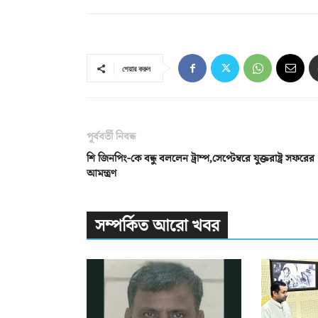
শেয়ার করুন
পূর্ববর্তী নিবন্ধ
শি জিনপিং-কে বন্ধু বললেন ট্রাম্প,সেপ্টেম্বরে যুক্তরাষ্ট্র সফরের
আমন্ত্রণ
সম্পর্কিত আরো খবর