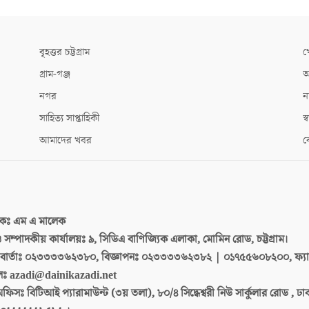
বৃহত্তর চট্টগ্রাম
খ
গ্রাম-গঞ্জ
আ
নগর
ন
সাহিত্য সাপ্তাহিকী
স্ব
আমাদের খবর
ক
দকঃ
এম এ মালেক
 ও সম্পাদকীয় কার্যালয়ঃ
৯, সিডিএ বাণিজ্যিক এলাকা, মোমিন রোড, চট্টগ্রাম।
ার্তাঃ
০২৩৩৩৩৬২৩৮০, বিজ্ঞাপনঃ ০২৩৩৩৩৬২৩৮২ | ০১৭৫৫৬০৮২০০, ফ্য
লঃ
azadi@dainikazadi.net
অফিসঃ
বিটিআই প্যারামাউন্ট (৩য় তলা), ৮০/৪ সিদ্ধেশ্বরী নিউ সার্কুলার রোড , ঢ