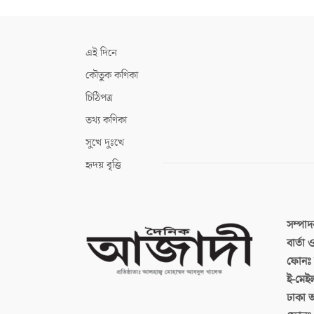
এই দিনে
কৌতুক কণিকা
চিঠিপত্র
তথ্য কণিকা
সুখে দুঃখে
হৃদয় বৃত্তি
সম্পা
বার্তা
ফোনঃ ব
ই-মেই
ঢাকা 