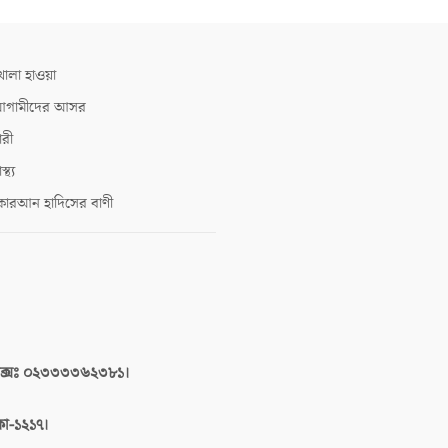
োলা হাওয়া
গামীদের আসর
ারী
াস্থ্য
োরআন হাদিসের বাণী
াক্সঃ ০২৩৩৩৩৬২৩৮১।
াকা-১২১৭।