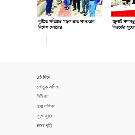
বৃষ্টিতে ক্ষতিগ্রস্ত সড়ক দ্রুত সংস্কারের
জুলাই গণঅভ্যু
নির্দেশ মেয়রের
বিতর্কের সুয
এই দিনে
কৌতুক কণিকা
চিঠিপত্র
তথ্য কণিকা
সুখে দুঃখে
হৃদয় বৃত্তি