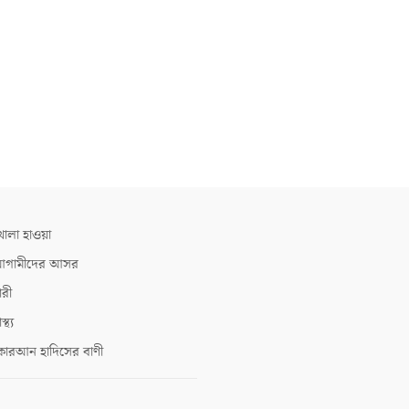
োলা হাওয়া
গামীদের আসর
ারী
াস্থ্য
োরআন হাদিসের বাণী