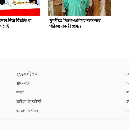
ত্থান নিয়ে বিভক্তি বা
খুলশীতে পিস্তল-গুলিসহ নাশকতার
োগ নেই
পরিকল্পনাকারী গ্রেপ্তার
বৃহত্তর চট্টগ্রাম
খ
গ্রাম-গঞ্জ
আ
নগর
ন
সাহিত্য সাপ্তাহিকী
স্ব
আমাদের খবর
ক