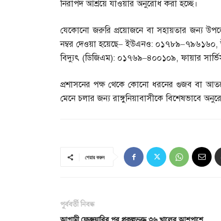
নিরাপদ আশ্রয়ে যাওয়ার অনুরোধ করা হচ্ছে।
যেকোনো জরুরি প্রয়োজনে বা সহায়তার জন্য উপজেল
নম্বর দেওয়া হয়েছে
–
ইউএনও
:
০১৭৮৯
–
৭৯৬১৬০
,
বিদ্যুৎ
(
ডিজিএম
):
০১৭৬৯
–
৪০০১০৯
,
ফায়ার সার্ভ
প্রশাসনের পক্ষ থেকে কোনো ধরনের গুজব বা আতঙ্কে
মেনে চলার জন্য রাঙ্গুনিয়াবাসীকে বিশেষভাবে অন
শেয়ার করুন
পূর্ববর্তী নিবন্ধ
আগামী ফেব্রুয়ারির পর প্রকল্পভুক্ত ৩৬ খালের আশপাশে