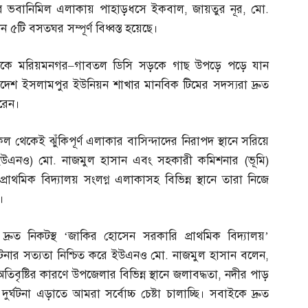
সভার ভবানিমিল এলাকায় পাহাড়ধসে ইকবাল
,
জায়তুর নূর
,
মো
.
 ৫টি বসতঘর সম্পূর্ণ বিধ্বস্ত হয়েছে।
দিকে মরিয়মনগর
–
গাবতল ডিসি সড়কে গাছ উপড়ে পড়ে যান
দেশ ইসলামপুর ইউনিয়ন শাখার মানবিক টিমের সদস্যরা দ্রুত
রেন।
ল থেকেই ঝুঁকিপূর্ণ এলাকার বাসিন্দাদের নিরাপদ স্থানে সরিয়ে
ইউএনও
)
মো
.
নাজমুল হাসান এবং সহকারী কমিশনার
(
ভূমি
)
থমিক বিদ্যালয় সংলগ্ন এলাকাসহ বিভিন্ন স্থানে তারা নিজে
।
রুত নিকটস্থ ‘জাকির হোসেন সরকারি প্রাথমিক বিদ্যালয়’
 ঘটনার সত্যতা নিশ্চিত করে ইউএনও মো
.
নাজমুল হাসান বলেন
,
িবৃষ্টির কারণে উপজেলার বিভিন্ন স্থানে জলাবদ্ধতা
,
নদীর পাড়
র্ঘটনা এড়াতে আমরা সর্বোচ্চ চেষ্টা চালাচ্ছি। সবাইকে দ্রুত