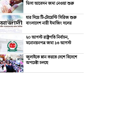
ভিসা আবেদন জমা নেওয়া শুরু
হার দিয়ে টি-টোয়েন্টি সিরিজ শুরু
বাংলাদেশ নারী ইমার্জিং দলের
২০ আগস্ট রাষ্ট্রপতি নির্বাচন,
মনোনয়নপত্র জমা ১৩ আগস্ট
জুলাইকে ম্লান করতে দেশে বিদেশে
অপচেষ্টা চলছে