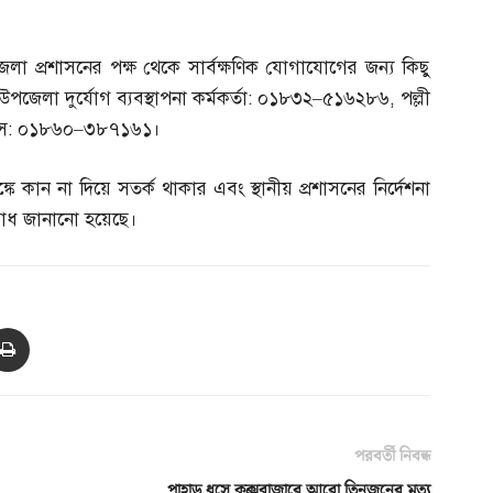
া প্রশাসনের পক্ষ থেকে সার্বক্ষণিক যোগাযোগের জন্য কিছু
উপজেলা দুর্যোগ ব্যবস্থাপনা কর্মকর্তা
:
০১৮৩২
–
৫১৬২৮৬
,
পল্লী
িস
:
০১৮৬০
–
৩৮৭১৬১।
 কান না দিয়ে সতর্ক থাকার এবং স্থানীয় প্রশাসনের নির্দেশনা
ুরোধ জানানো হয়েছে।
পরবর্তী নিবন্ধ
পাহাড় ধসে কক্সবাজারে আরো তিনজনের মৃত্যু