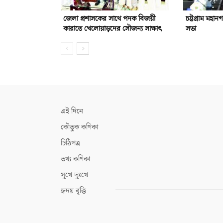
জেলা প্রশাসকের সাথে পদক বিজয়ী
চট্টগ্রাম মহান
কারাতে খেলোয়াড়দের সৌজন্য সাক্ষাৎ
সভা
এই দিনে
কৌতুক কণিকা
চিঠিপত্র
তথ্য কণিকা
সুখে দুঃখে
হৃদয় বৃত্তি