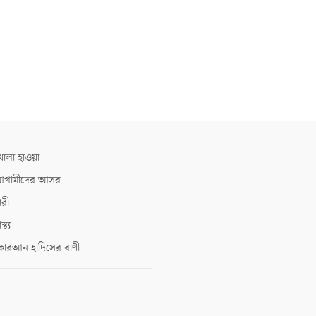
োলা হাওয়া
গামীদের আসর
ারী
াস্থ্য
োরআন হাদিসের বাণী