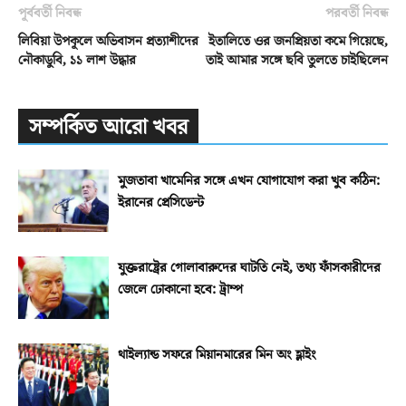
পূর্ববর্তী নিবন্ধ
পরবর্তী নিবন্ধ
লিবিয়া উপকূলে অভিবাসন প্রত্যাশীদের
ইতালিতে ওর জনপ্রিয়তা কমে গিয়েছে,
নৌকাডুবি, ১১ লাশ উদ্ধার
তাই আমার সঙ্গে ছবি তুলতে চাইছিলেন
সম্পর্কিত আরো খবর
মুজতাবা খামেনির সঙ্গে এখন যোগাযোগ করা খুব কঠিন:
ইরানের প্রেসিডেন্ট
যুক্তরাষ্ট্রের গোলাবারুদের ঘাটতি নেই, তথ্য ফাঁসকারীদের
জেলে ঢোকানো হবে: ট্রাম্প
থাইল্যান্ড সফরে মিয়ানমারের মিন অং হ্লাইং