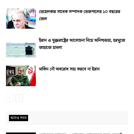
তেহেলকার সাবেক সম্পাদক তেজপালের ১০ বছরের
জেল
ইরান ও যুক্তরাষ্ট্রের আলোচনা নিয়ে অনিশ্চয়তা, হরমুজে
জাহাজে হামলা
মার্কিন নৌ অবরোধ সহ্য করবে না ইরান
আরও খবর