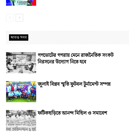
আরও খবর
গণভোটের গণরায় মেনে রাজনৈতিক সংকট
নিরসনের উদ্যোগ নিতে হবে
জুলাই বিপ্লব স্মৃতি ফুটবল টুর্নামেন্ট সম্পন্ন
ফটিকছড়িতে আনন্দ মিছিল ও সমাবেশ