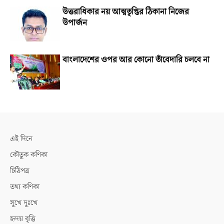
উত্তরাধিকার নয় আত্মতৃপ্তির ঠিকানা নিজের
উপার্জন
বাংলাদেশের ওপর আর কোনো তাঁবেদারি চলবে না
এই দিনে
কৌতুক কণিকা
চিঠিপত্র
তথ্য কণিকা
সুখে দুঃখে
হৃদয় বৃত্তি