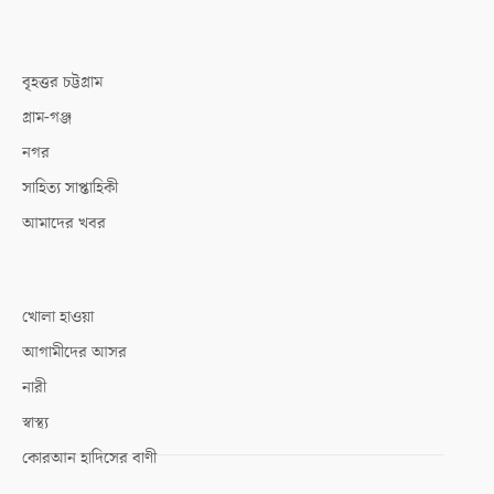
বৃহত্তর চট্টগ্রাম
গ্রাম-গঞ্জ
নগর
সাহিত্য সাপ্তাহিকী
আমাদের খবর
খোলা হাওয়া
আগামীদের আসর
নারী
স্বাস্থ্য
কোরআন হাদিসের বাণী