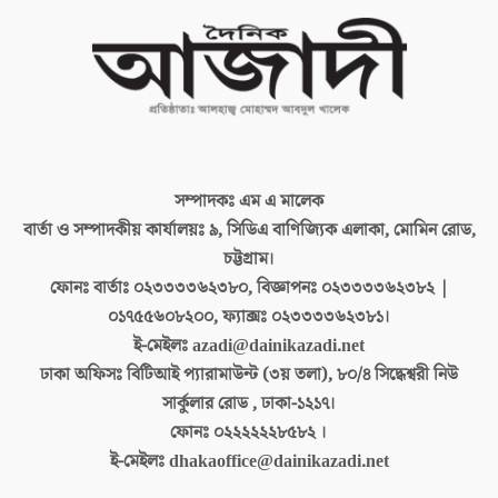
সম্পাদকঃ
এম এ মালেক
বার্তা ও সম্পাদকীয় কার্যালয়ঃ
৯, সিডিএ বাণিজ্যিক এলাকা, মোমিন রোড,
চট্টগ্রাম।
ফোনঃ বার্তাঃ
০২৩৩৩৩৬২৩৮০, বিজ্ঞাপনঃ ০২৩৩৩৩৬২৩৮২ |
০১৭৫৫৬০৮২০০, ফ্যাক্সঃ ০২৩৩৩৩৬২৩৮১।
ই-মেইলঃ
azadi@dainikazadi.net
ঢাকা অফিসঃ
বিটিআই প্যারামাউন্ট (৩য় তলা), ৮০/৪ সিদ্ধেশ্বরী নিউ
সার্কুলার রোড , ঢাকা-১২১৭।
ফোনঃ
০২২২২২২৮৫৮২ ।
ই-মেইলঃ
dhakaoffice@dainikazadi.net