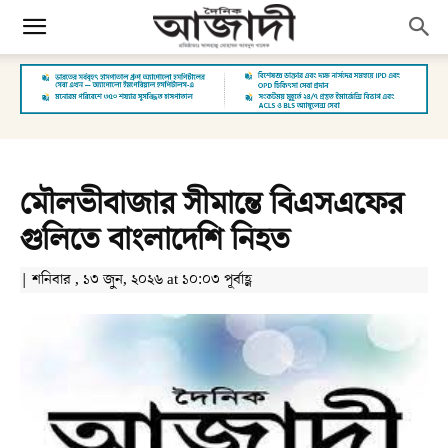
মৌলভীবাজার সীমান্তে বিএসএফের
গুলিতে বাংলাদেশি নিহত
| শনিবার , ১৩ জুন, ২০২৬ at ১০:০৩ পূর্বাহ্ণ