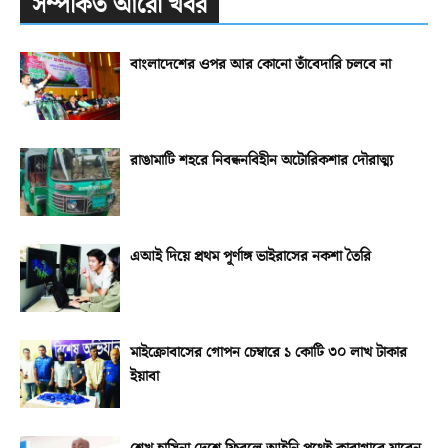
সম্পর্কিত আরো খবর
বাংলাদেশের ওপর আর কোনো তাঁবেদারি চলবে না
রাঙামাটি শহরে নিবন্ধনবিহীন অটোরিকশার দৌরাত্ম্য
এআই দিয়ে প্রথম পূর্ণাঙ্গ ভাইরাসের নকশা তৈরি
মাইক্রোবাসের গোপন চেম্বারে ১ কোটি ৩০ লাখ টাকার
ইয়াবা