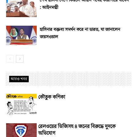
শেখ হাসিনা দেশে ফিরলে আইনি পথেই কারাগারে যাবেন
: আইনমন্ত্রী
হাসিনার বক্তব্য সমর্থন করে না ভারত, যা জানালেন
জয়সওয়াল
আরও খবর
কৌতুক কণিকা
রেলওয়ের ডিজিসহ ৪ জনের বিরুদ্ধে দুদকে
অভিযোগ