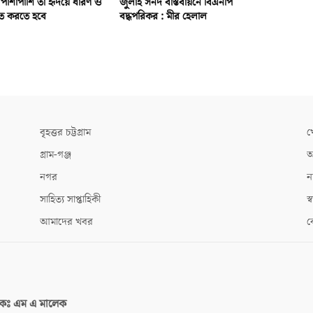
র পাশাপাশি তা হৃদয়ে ধারণ ও
জুলাই সনদ বাস্তবায়নে বিএনপি
লিত করতে হবে
বদ্ধপরিকর : মীর হেলাল
বৃহত্তর চট্টগ্রাম
খ
গ্রাম-গঞ্জ
আ
নগর
ন
সাহিত্য সাপ্তাহিকী
স্ব
আমাদের খবর
ক
দকঃ
এম এ মালেক