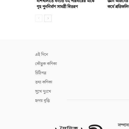
বাঁশখালীতে বন্যার্ত ৩২ পরিবারের মাঝে
জ্ঞান অর্জনে
গৃহ পুননির্মাণ সামগ্রী বিতরণ
কর্মে প্রতিফ
এই দিনে
কৌতুক কণিকা
চিঠিপত্র
তথ্য কণিকা
সুখে দুঃখে
হৃদয় বৃত্তি
সম্পা