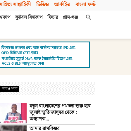
সাহিত্য সাপ্তাহিকী
ভিডিও
আর্কাইভ
বাংলা ফন্ট
শ্বকাপ
ফুটবল বিশ্বকাপ
ফিচার
গ্রাম-গঞ্জ
আরও খবর
নতুন বাংলাদেশের পথচলা শুরু হবে
জুলাই স্মৃতি জাদুঘর থেকে :
অধ্যাপক...
আমার রামকিঙ্কর