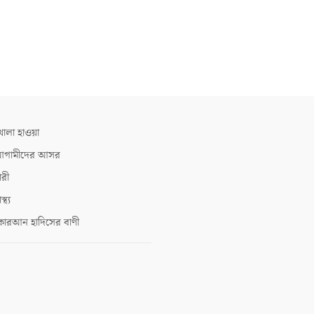
োলা হাওয়া
গামীদের আসর
ারী
াস্থ্য
োরআন হাদিসের বাণী