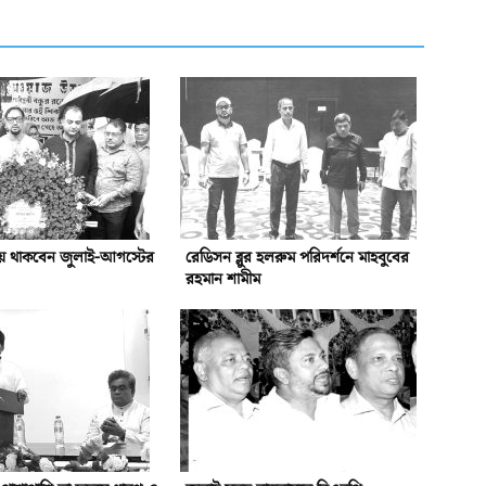
য়ে থাকবেন জুলাই-আগস্টের
রেডিসন ব্লুর হলরুম পরিদর্শনে মাহবুবের
রহমান শামীম