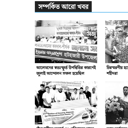
সম্পর্কিত আরো খবর
আলেমদের স্বতঃস্ফূর্ত উপস্থিতির কারণেই
চিরস্মরণীয় হ
জুলাই আন্দোলন সফল হয়েছিল
শহীদরা