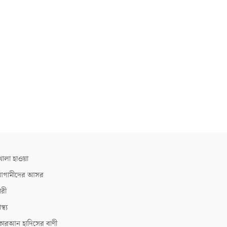
োলা হাওয়া
গামীদের আসর
ারী
াস্থ্য
োরআন হাদিসের বাণী