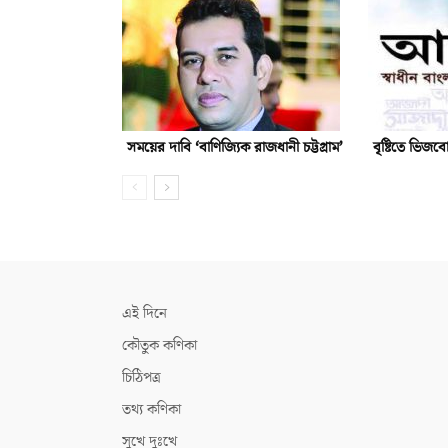
সময়ের দাবি ‘বাণিজ্যিক রাজধানী চট্টগ্রাম’
বৃষ্টিতে ভিজব
এই দিনে
কৌতুক কণিকা
চিঠিপত্র
তথ্য কণিকা
সুখে দুঃখে