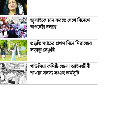
জুলাইকে ম্লান করতে দেশে বিদেশে
অপচেষ্টা চলছে
প্রস্তুতি ম্যাচের প্রথম দিনে মিরাজের
লড়াকু সেঞ্চুরি
গাউসিয়া কমিটি জেলা আইনজীবী
শাখার সদস্য সংগ্রহ কর্মসূচি