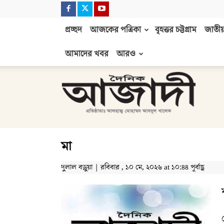
প্রচ্ছদ
আজকের পত্রিকা
বৃহত্তর চট্টগ্রাম
জাতীয়
আমাদের খবর
আরও
দৈনিক
আজাদী
মা
দুলাল বড়ুয়া | রবিবার , ১০ মে, ২০২৬ at ১০:৪৪ পূর্বাহ্ণ