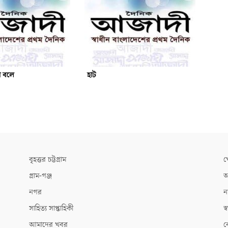
ো বলে
হাট
বৃহত্তর চট্টগ্রাম
খ
গ্রাম-গঞ্জ
আ
নগর
ন
সাহিত্য সাপ্তাহিকী
স্ব
আমাদের খবর
ক