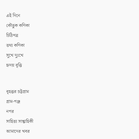
এই দিনে
কৌতুক কণিকা
চিঠিপত্র
তথ্য কণিকা
সুখে দুঃখে
হৃদয় বৃত্তি
বৃহত্তর চট্টগ্রাম
গ্রাম-গঞ্জ
নগর
সাহিত্য সাপ্তাহিকী
আমাদের খবর