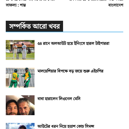
সাফল্য : শান্ত
বাংলাদেশ
সম্পর্কিত আরো খবর
৫৪ রানে অলআউট হয়ে ইনিংসে হারল টাইগাররা
মালয়েশিয়ার বিপক্ষে বড় জয়ে শুরু এইচপির
বাবা হারালেন লিওনেল মেসি
আউটের ধরন নিয়ে হতাশ কোচ সিমন্স