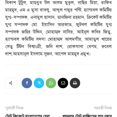
বিকাশ টুটুল
,
মাহবুব উল আলম মুকুল
,
নাছির মিয়া
,
রাকিব
মাহমুদ
,
এম এ মুসা বাবলু
,
আব্দুল গফুর পন্টি
,
হ্যান্ডবল কমিটির
যুগ্ম
–
সম্পাদক
,
এনামুল হাসান
,
তানজিনা রহমান
,
ক্রিকেট কমিটির
যুগ্ম সম্পাদক মো
.
ইয়াসিন আরফাত
,
ফুটবল কমিটির যুগ্ম
সম্পাদক জহির উদ্দিন
,
মোহাম্মদ নাসির
,
আইনুল কবির জিতু
,
হ্যান্ডবল কমিটির সদস্য মোহাম্মদ আলমগীর
,
আমাতুল খায়ের
সেতু টিটন বিশ্বাংগ্রী
,
জনি দাশ
,
রোকসানা বেগম
,
রুবেল
দাশ
,
আহসানুল ইসলাম সুজন
,
আপেল মাহমুদ প্রমুখ।
পূর্ববর্তী নিবন্ধ
পরবর্তী নিবন্ধ
টেস্ট ক্রিকেটে বাংলাদেশের সেরা
প্রথমবার টেস্ট র‌্যাঙ্কিংয়ের সাত নম্বরে