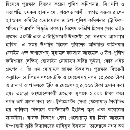
হিসেবে পুরস্কার বিতরণ করেন পুলিশ কমিশনার
,
সিএমপি ও
সভাপতি
,
চমকস হাসান মো
.
শওকত আলী। স্বাগত বক্তব্য রাখেন
হ্যান্ডবল কমিটির চেয়ারম্যান ও উপ
–
পুলিশ কমিশনার
(
ট্রাফিক
–
পশ্চিম
)
সিএমপি নিস্কৃতি চাকমা। বিশেষ অতিথি ছিলেন ফোর এইচ
গ্রুপের এস্টেট এন্ড এস্টাব্লিসমেন্ট উপদেষ্টা মো
.
নওয়াব আসলাম
হাবিব। এ সময় উপস্থিত ছিলেন পুলিশের অতিরিক্ত কমিশনার
(
ক্রাইম এন্ড অপারেশন
)
মুহাম্মদ ফয়সাল আহম্মেদ ও উপ
–
পুলিশ
কমিশনার
(
দক্ষিণ
)
হোসাইন মোহাম্মদ কবির ভূইয়া
,
ফোর এইচ
গ্রুপের এ জি এম মোহাম্মদ জাফর ইকবাল। পুরস্কার বিতরনী
অনুষ্ঠানে চ্যাম্পিয়ন দলকে ট্রফি ও মেডেলসহ নগদ ১০
,
০০০ টাকা
ও রানার্স আপ দলকে ট্রফি ও মেডেলসহ ৫
,
০০০ টাকা প্রদান করা
হয়। এছাড়া অংশগ্রহণকারী প্রত্যেক স্কুলকে ২
,
০০০ টাকা করে
নগদ অর্থ প্রদান করা হয়। টুর্নামেন্টের সেরা খেলোয়াড় নির্বাচিত
হয় বালিকা বিভাগে ক্যান্টনমেন্ট ইংলিশ স্কুল এন্ড কলেজের
জাফরিয়া। বালক বিভাগে সেরা খেলোয়াড় হয় মির্জা আহমেদ
ইস্পাহানী স্মৃতি বিদ্যালয়ের হাবিবুল ইসলাম। তাদেরকে নগদ অর্থ