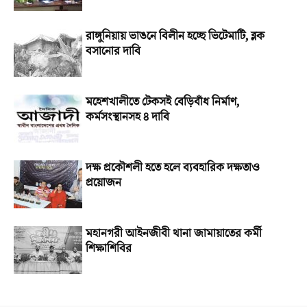
রাঙ্গুনিয়ায় ভাঙনে বিলীন হচ্ছে ভিটেমাটি, ব্লক
বসানোর দাবি
মহেশখালীতে টেকসই বেড়িবাঁধ নির্মাণ,
কর্মসংস্থানসহ ৪ দাবি
দক্ষ প্রকৌশলী হতে হলে ব্যবহারিক দক্ষতাও
প্রয়োজন
মহানগরী আইনজীবী থানা জামায়াতের কর্মী
শিক্ষাশিবির