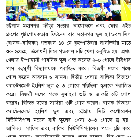
চট্টগ্রাম মহানগর ক্রীড়া সংস্থার আয়োজনে এবং ফোর এইচ
গ্রুপের পৃষ্ঠপোষকতায় ফিটনেস বার মহানগর স্কুল হ্যান্ডবল লিগ
(
বালক
–
বালিকা
)
গতকাল ১৪ মে বৃহস্পতিবার লালদিঘীর মাঠে
শুরু হয়েছে। উদ্বোধনী দিনে গতকাল ৪টি খেলা অনুষ্ঠিত হয়। প্রথম
খেলায় ইস্পাহানী পাবলিক স্কুল এন্ড কলেজ ২
–
০ গোলে টাইগার
পাস বহুমুখী বিদ্যালয়কে পরাজিত করে। বিজয়ী দলের পক্ষে
গোল করেন আবরান ও সামস। দ্বিতীয় খেলায় বালিকা বিভাগে
ক্যান্টেনমেন্ট ইংলিশ স্কুল ৫
–
৩ গোলে পন্থিছিলা স্কুলকে পরাজিত
করে। বিজয়ী দলের পক্ষে সুমাইয়া ৩টি ও জাফরি ২টি গোল
করেন। বিজিত দলের সাদিয়া ৩টি গোল করেন। বালক বিভাগে
ক্যান্টেনমেন্ট ইংলিশ স্কুল এবং চট্টগ্রাম সিটি কর্পোরেশন
মিউনিসিপাল মডেল হাই স্কুলের খেলা ৩
–
৩ গোলে ড্র হয়।
আনিন্দ্য
,
সাফিন এবং রাকিব মিউনিসিপ্যালের পক্ষে ১টি করে