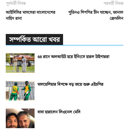
পূর্ববর্তী নিবন্ধ
পরবর্তী নিবন্ধ
আইসিসির মাসসেরা বাংলাদেশের
পুতিনও শিগগির চীন যাচ্ছেন, জানাল
নাহিদ রানা
ক্রেমলিন
সম্পর্কিত আরো খবর
৫৪ রানে অলআউট হয়ে ইনিংসে হারল টাইগাররা
মালয়েশিয়ার বিপক্ষে বড় জয়ে শুরু এইচপির
বাবা হারালেন লিওনেল মেসি