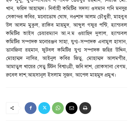
হক লুলু
,
যুগ্ম
–
সাধারণ সম্পাদক তৈয়বুর রহমান
,
নিয়াজ মো
.
খান
,
ফরিদ আহাম্মদ। নির্বাহী কমিটির সদস্য ওসমান গনি মনসুর
সেকান্দর কবির
,
মনোতোষ ঘোষ
,
নওশাদ আলম চৌধুরী
,
মাহবুব
উল আলম মুকুল
,
রাকিব মাহমুদ
,
আব্দুল গফুর পন্টি
,
হ্যান্ডবল
কমিটির ভাইস চেয়ারম্যান আ
.
ন
.
ম ওয়াহিদ দুলাল
,
হ্যান্ডবল
কমিটির সম্পাদক মনোরঞ্জন সাহা
,
যুগ্ম
–
সম্পাদক এনামুল হাসান
,
তানজিনা রহমান
,
ফুটবল কমিটির যুগ্ম সম্পাদক জহির উদ্দিন
,
মোহাম্মদ নাসির
,
আইনুল কবির জিতু
,
মোহাম্মদ আলমগীর
,
আমাতুল খায়ের সেতু টিটন বিশ্বাংগ্রী
,
জনি দাশ
,
রোকসানা বেগম
,
রুবেল দাশ
,
আহসানুল ইসলাম সুজন
,
আপেল মাহমুদ প্রমুখ।