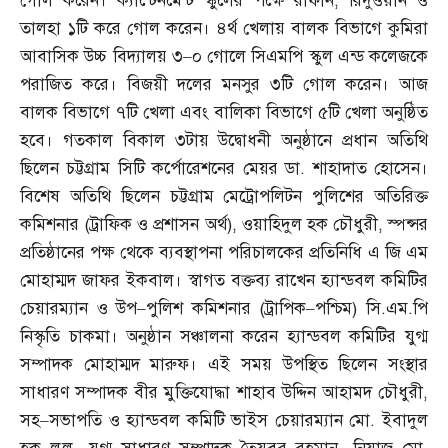
গোল করেন। ক্যান্টেনমেন্ট স্কুলের পক্ষে রাফান
,
রিদুওয়ান ও
তালহা ১টি করে গোল করেন। ৪র্থ খেলায় বালক বিভাগে কুমিরা
আবাসিক উচ্চ বিদ্যালয় ৩
–
০ গোলে সিএমপি স্কুল এন্ড কলেজকে
পরাজিত করে। বিজয়ী দলের মনসুর ৩টি গোল করেন। আজ
বালক বিভাগে ৭টি খেলা এবং বালিকা বিভাগে ৫টি খেলা অনুষ্ঠিত
হবে। গতকাল বিকাল ৩টায় উদ্বোধনী অনুষ্ঠানে প্রধান অতিথি
ছিলেন চট্টগ্রাম সিটি কর্পোরেশনের মেয়র ডা
.
শাহাদাত হোসেন।
বিশেষ অতিথি ছিলেন চট্টগ্রাম মেট্রোপলিটন পুলিশের অতিরিক্ত
কমিশনার
(
ট্রাফিক ও প্রশাসন অর্থ
),
ওয়াহিদুল হক চৌধুরী
,
স্পন্সর
প্রতিষ্ঠানের পক্ষ থেকে ব্যবস্থাপনা পরিচালকের প্রতিনিধি এ জি এম
মোহাম্মদ জাফর ইকবাল। স্বাগত বক্তব্য রাখেন হ্যান্ডবল কমিটির
চেয়ারম্যান ও উপ
–
পুলিশ কমিশনার
(
ট্রাপিক
–
পশ্চিম
)
সি
.
এম
.
পি
নিস্কৃতি চাকমা। অনুষ্ঠান সঞ্চালনা করেন হ্যান্ডবল কমিটির যুগ্ম
সম্পাদক মোহাম্মদ মারুফ। এই সময় উপস্থিত ছিলেন সংস্থার
সাধারণ সম্পাদক বীর মুক্তিযোদ্ধা শাহাব উদ্দিন আহামদ চৌধুরী
,
সহ
–
সভাপতি ও হ্যান্ডবল কমিটি ভাইস চেয়ারম্যান মো
.
ইবাদুল