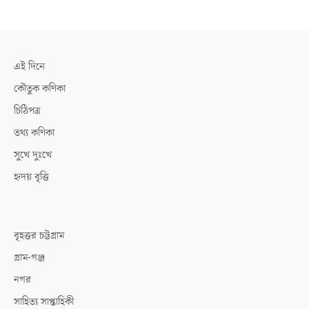
এই দিনে
কৌতুক কণিকা
চিঠিপত্র
তথ্য কণিকা
সুখে দুঃখে
হৃদয় বৃত্তি
বৃহত্তর চট্টগ্রাম
গ্রাম-গঞ্জ
নগর
সাহিত্য সাপ্তাহিকী