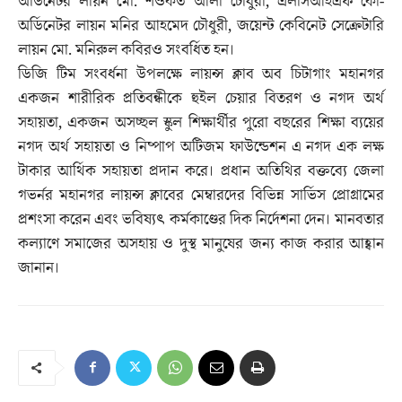
অর্ডিনেটর লায়ন মো. শওকত আলী চৌধুরী, এলসিআইএফ কো-
অর্ডিনেটর লায়ন মনির আহমেদ চৌধুরী, জয়েন্ট কেবিনেট সেক্রেটারি
লায়ন মো. মনিরুল কবিরও সংবর্ধিত হন।
ডিজি টিম সংবর্ধনা উপলক্ষে লায়ন্স ক্লাব অব চিটাগাং মহানগর
একজন শারীরিক প্রতিবন্ধীকে হুইল চেয়ার বিতরণ ও নগদ অর্থ
সহায়তা, একজন অসচ্ছল স্কুল শিক্ষার্থীর পুরো বছরের শিক্ষা ব্যয়ের
নগদ অর্থ সহায়তা ও নিষ্পাপ অটিজম ফাউন্ডেশন এ নগদ এক লক্ষ
টাকার আর্থিক সহায়তা প্রদান করে। প্রধান অতিথির বক্তব্যে জেলা
গভর্নর মহানগর লায়ন্স ক্লাবের মেম্বারদের বিভিন্ন সার্ভিস প্রোগ্রামের
প্রশংসা করেন এবং ভবিষ্যৎ কর্মকাণ্ডের দিক নির্দেশনা দেন। মানবতার
কল্যাণে সমাজের অসহায় ও দুস্থ মানুষের জন্য কাজ করার আহ্বান
জানান।