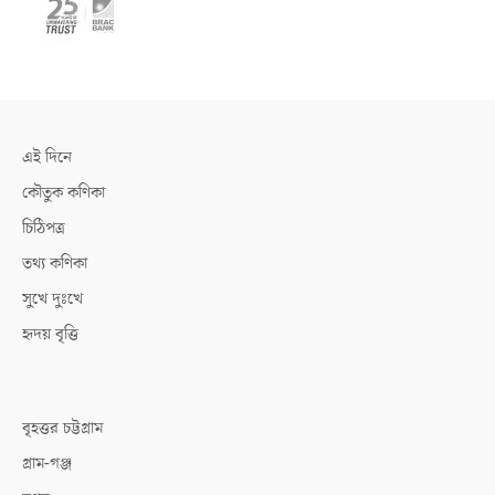
এই দিনে
কৌতুক কণিকা
চিঠিপত্র
তথ্য কণিকা
সুখে দুঃখে
হৃদয় বৃত্তি
বৃহত্তর চট্টগ্রাম
গ্রাম-গঞ্জ