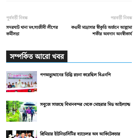
পূর্ববর্তী নিবন্ধ
পরবর্তী নিবন্ধ
সদরঘাট থানা মৎস্যজীবী লীগের
কওমী মাদ্রাসার স্বীকৃতি অর্জনে আল্লামা
কর্মীসভা
শফীর অবদান অনস্বীকার্য
সম্পর্কিত আরো খবর
গণঅভ্যুত্থানের ভিত্তি রচনা করেছিল বিএনপি
সবুজে সাজছে বিমানবন্দর থেকে মোহরার মিড আইল্যান্ড
প্রিমিয়ার ইউনিভার্সিটির ব্যাচেলর অব আর্কিটেকচার