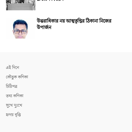
উত্তরাধিকার নয় আত্মতৃপ্তির ঠিকানা নিজের
উপার্জন
এই দিনে
কৌতুক কণিকা
চিঠিপত্র
তথ্য কণিকা
সুখে দুঃখে
হৃদয় বৃত্তি