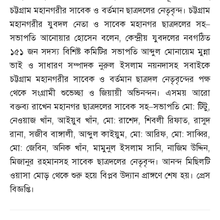
চট্টগ্রাম মহানগরীর সাবেক ও বর্তমান ছাত্রদলের নেতৃবৃন্দ। চট্টগ্রাম
মহানগরীর যুবদল নেতা ও সাবেক মহানগর ছাত্রদলের সহ
–
সভাপতি আনোয়ার হোসেন বলেন
,
কেন্দ্রীয় যুবদলের নবগঠিত
১৫১ জন সদস্য বিশিষ্ট কমিটির সভাপতি আব্দুল মোনায়েম মুন্না
ভাই ও সাধারণ সম্পাদক নুরুল ইসলাম নয়নদাসহ সবাইকে
চট্টগ্রাম মহানগরীর সাবেক ও বর্তমান ছাত্রদল নেতৃবৃন্দের পক্ষ
থেকে সংগ্রামী শুভেচ্ছা ও জিয়ায়ী অভিনন্দন। এসময় আরো
বক্তব্য রাখেন মহানগর ছাত্রদলের সাবেক সহ
–
সভাপতি মো
:
টিটু
,
নেওয়াজ খাঁন
,
আইয়ুব খাঁন
,
মো
:
রাশেদ
,
শিবলী রিফাত
,
রাসুদ
রানা
,
সজীব বাঙ্গালী
,
আব্দুল কাইয়ুম
,
মো
:
আরিফ
,
মো
:
সাব্বির
,
মো
:
জেবিন
,
অনিক খাঁন
,
মামুনুল ইসলাম সানি
,
নাজিম উদ্দিন
,
মিজানুর রহমানসহ সাবেক ছাত্রদলের নেতৃবৃন্দ। আনন্দ মিছিলটি
ওয়াসা মোড় থেকে শুরু হয়ে বিপ্লব উদ্যান প্রাঙ্গণে শেষ হয়। প্রেস
বিজ্ঞপ্তি।