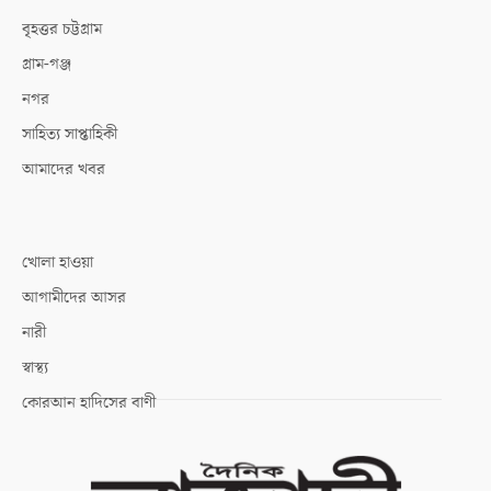
বৃহত্তর চট্টগ্রাম
গ্রাম-গঞ্জ
নগর
সাহিত্য সাপ্তাহিকী
আমাদের খবর
খোলা হাওয়া
আগামীদের আসর
নারী
স্বাস্থ্য
কোরআন হাদিসের বাণী