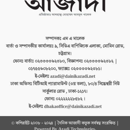
সম্পাদকঃ
এম এ মালেক
বার্তা ও সম্পাদকীয় কার্যালয়ঃ
৯, সিডিএ বাণিজ্যিক এলাকা, মোমিন রোড,
চট্টগ্রাম।
ফোনঃ বার্তাঃ
০২৩৩৩৩৬২৩৮০, বিজ্ঞাপনঃ ০২৩৩৩৩৬২৩৮২ |
০১৭৫৫৬০৮২০০, ফ্যাক্সঃ ০২৩৩৩৩৬২৩৮১।
ই-মেইলঃ
azadi@dainikazadi.net
ঢাকা অফিসঃ
বিটিআই প্যারামাউন্ট (৩য় তলা), ৮০/৪ সিদ্ধেশ্বরী নিউ
সার্কুলার রোড , ঢাকা-১২১৭।
ফোনঃ
০২২২২২২৮৫৮২ ।
ই-মেইলঃ
dhakaoffice@dainikazadi.net
© কপিরাইট ২০০৮ - ২০২৪ | দৈনিক আজাদী কতৃক সর্বস্বত্ব সংরক্ষিত |
Powered By Azadi Technologies.