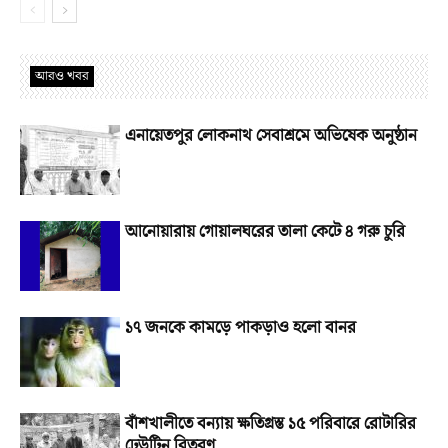
আরও খবর
এনায়েতপুর লোকনাথ সেবাশ্রমে অভিষেক অনুষ্ঠান
আনোয়ারায় গোয়ালঘরের তালা কেটে ৪ গরু চুরি
১৭ জনকে কামড়ে পাকড়াও হলো বানর
বাঁশখালীতে বন্যায় ক্ষতিগ্রস্ত ১৫ পরিবারে রোটারির
ঢেউটিন বিতরণ