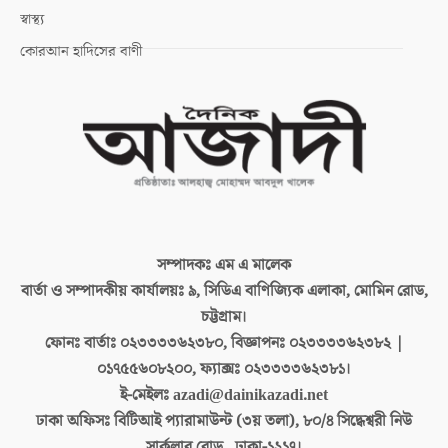
স্বাস্থ্য
কোরআন হাদিসের বাণী
সম্পাদকঃ
এম এ মালেক
বার্তা ও সম্পাদকীয় কার্যালয়ঃ
৯, সিডিএ বাণিজ্যিক এলাকা, মোমিন রোড,
চট্টগ্রাম।
ফোনঃ বার্তাঃ
০২৩৩৩৩৬২৩৮০, বিজ্ঞাপনঃ ০২৩৩৩৩৬২৩৮২ |
০১৭৫৫৬০৮২০০, ফ্যাক্সঃ ০২৩৩৩৩৬২৩৮১।
ই-মেইলঃ
azadi@dainikazadi.net
ঢাকা অফিসঃ
বিটিআই প্যারামাউন্ট (৩য় তলা), ৮০/৪ সিদ্ধেশ্বরী নিউ
সার্কুলার রোড , ঢাকা-১২১৭।