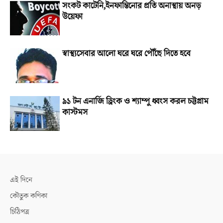
সংকট কাটেনি,ইনফান্তিনোর প্রতি অনাস্থায় অনড়
উয়েফা
স্বাস্থ্যসেবার আলো ঘরে ঘরে পৌঁছে দিতে হবে
৯১ টন এনার্জি ড্রিংক ও শ্যাম্পু ধ্বংস করল চট্টগ্রাম
কাস্টমস
এই দিনে
কৌতুক কণিকা
চিঠিপত্র