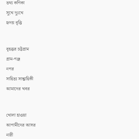
তথ্য কণিকা
সুখে দুঃখে
হৃদয় বৃত্তি
বৃহত্তর চট্টগ্রাম
গ্রাম-গঞ্জ
নগর
সাহিত্য সাপ্তাহিকী
আমাদের খবর
খোলা হাওয়া
আগামীদের আসর
নারী