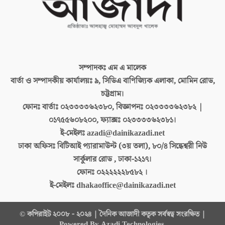
সম্পাদকঃ
এম এ মালেক
বার্তা ও সম্পাদকীয় কার্যালয়ঃ
৯, সিডিএ বাণিজ্যিক এলাকা, মোমিন রোড,
চট্টগ্রাম।
ফোনঃ বার্তাঃ
০২৩৩৩৩৬২৩৮০, বিজ্ঞাপনঃ ০২৩৩৩৩৬২৩৮২ |
০১৭৫৫৬০৮২০০, ফ্যাক্সঃ ০২৩৩৩৩৬২৩৮১।
ই-মেইলঃ
azadi@dainikazadi.net
ঢাকা অফিসঃ
বিটিআই প্যারামাউন্ট (৩য় তলা), ৮০/৪ সিদ্ধেশ্বরী নিউ
সার্কুলার রোড , ঢাকা-১২১৭।
ফোনঃ
০২২২২২২৮৫৮২ ।
ই-মেইলঃ
dhakaoffice@dainikazadi.net
© কপিরাইট ২০০৮ - ২০২৪ | দৈনিক আজাদী কতৃক সর্বস্বত্ব সংরক্ষিত |
Powered By Azadi Technologies.