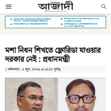
মশা নিধন শিখতে ফ্লোরিডা যাওয়ার
দরকার নেই : প্রধানমন্ত্রী
| মঙ্গলবার , ২ জুন, ২০২৬ at ১২:১২ পূর্বাহ্ণ