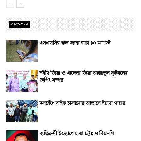
আরও খবর
এসএসসির ফল জানা যাবে ১০ আগস্ট
শহীদ জিয়া ও খালেদা জিয়া আন্তঃস্কুল ফুটবলের
গ্রুপিং সম্পন্ন
দলবেঁধে বাইক চালানোর আড়ালে ইয়াবা পাচার
ব্যতিক্রমী উদ্যোগে চাঙা চট্টগ্রাম বিএনপি