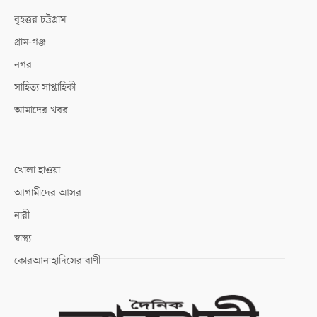
বৃহত্তর চট্টগ্রাম
গ্রাম-গঞ্জ
নগর
সাহিত্য সাপ্তাহিকী
আমাদের খবর
খোলা হাওয়া
আগামীদের আসর
নারী
স্বাস্থ্য
কোরআন হাদিসের বাণী