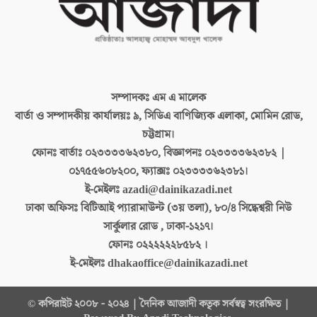
সম্পাদকঃ
এম এ মালেক
বার্তা ও সম্পাদকীয় কার্যালয়ঃ
৯, সিডিএ বাণিজ্যিক এলাকা, মোমিন রোড,
চট্টগ্রাম।
ফোনঃ বার্তাঃ
০২৩৩৩৩৬২৩৮০, বিজ্ঞাপনঃ ০২৩৩৩৩৬২৩৮২ |
০১৭৫৫৬০৮২০০, ফ্যাক্সঃ ০২৩৩৩৩৬২৩৮১।
ই-মেইলঃ
azadi@dainikazadi.net
ঢাকা অফিসঃ
বিটিআই প্যারামাউন্ট (৩য় তলা), ৮০/৪ সিদ্ধেশ্বরী নিউ
সার্কুলার রোড , ঢাকা-১২১৭।
ফোনঃ
০২২২২২২৮৫৮২ ।
ই-মেইলঃ
dhakaoffice@dainikazadi.net
© কপিরাইট ২০০৮ - ২০২৪ | দৈনিক আজাদী কতৃক সর্বস্বত্ব সংরক্ষিত |