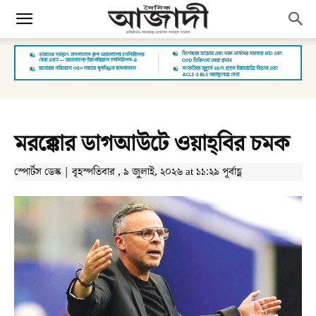
মরক্কোর ডাগআউটে ওয়াহ্‌বির চমক
স্পোর্টস ডেস্ক | বৃহস্পতিবার , ৯ জুলাই, ২০২৬ at ১১:২৯ পূর্বাহ্ণ