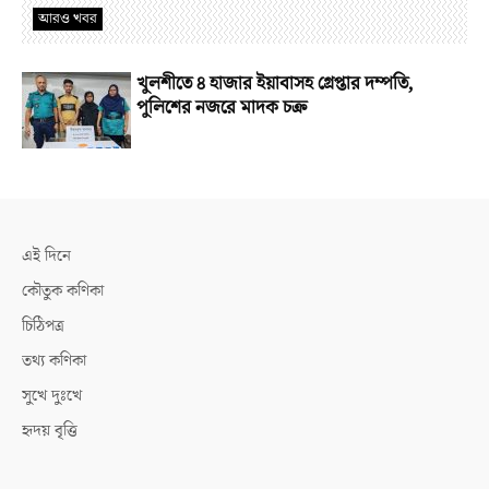
আরও খবর
খুলশীতে ৪ হাজার ইয়াবাসহ গ্রেপ্তার দম্পতি,
পুলিশের নজরে মাদক চক্র
এই দিনে
কৌতুক কণিকা
চিঠিপত্র
তথ্য কণিকা
সুখে দুঃখে
হৃদয় বৃত্তি