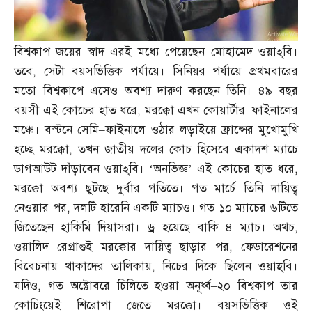
বিশ্বকাপ জয়ের স্বাদ এরই মধ্যে পেয়েছেন মোহামেদ ওয়াহ্‌বি।
তবে
,
সেটা বয়সভিত্তিক পর্যায়ে। সিনিয়র পর্যায়ে প্রথমবারের
মতো বিশ্বকাপে এসেও অবশ্য দারুণ করছেন তিনি। ৪৯ বছর
বয়সী এই কোচের হাত ধরে
,
মরক্কো এখন কোয়ার্টার
–
ফাইনালের
মঞ্চে। বস্টনে সেমি
–
ফাইনালে ওঠার লড়াইয়ে ফ্রান্সের মুখোমুখি
হচ্ছে মরক্কো
,
তখন জাতীয় দলের কোচ হিসেবে একাদশ ম্যাচে
ডাগআউট দাঁড়াবেন ওয়াহ্‌বি। ‘অনভিজ্ঞ’ এই কোচের হাত ধরে
,
মরক্কো অবশ্য ছুটছে দুর্বার গতিতে। গত মার্চে তিনি দায়িত্ব
নেওয়ার পর
,
দলটি হারেনি একটি ম্যাচও। গত ১০ ম্যাচের ৬টিতে
জিতেছেন হাকিমি
–
দিয়াসরা। ড্র হয়েছে বাকি ৪ ম্যাচ। অথচ
,
ওয়ালিদ রেগ্রাগুই মরক্কোর দায়িত্ব ছাড়ার পর
,
ফেডারেশনের
বিবেচনায় থাকাদের তালিকায়
,
নিচের দিকে ছিলেন ওয়াহ্‌বি।
যদিও
,
গত অক্টোবরে চিলিতে হওয়া অনূর্ধ্ব
–
২০ বিশ্বকাপ তার
কোচিংয়েই শিরোপা জেতে মরক্কো। বয়সভিত্তিক ওই