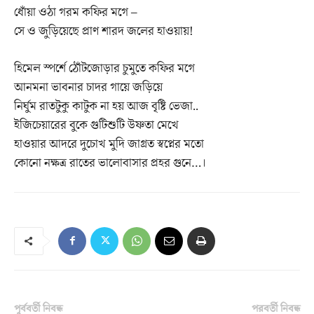
ধোঁয়া ওঠা গরম কফির মগে –
সে ও জুড়িয়েছে প্রাণ শারদ জলের হাওয়ায়!
হিমেল স্পর্শে ঠোঁটজোড়ার চুমুতে কফির মগে
আনমনা ভাবনার চাদর গায়ে জড়িয়ে
নির্ঘুম রাতটুকু কাটুক না হয় আজ বৃষ্টি ভেজা..
ইজিচেয়ারের বুকে গুটিশুটি উষ্ণতা মেখে
হাওয়ার আদরে দুচোখ মুদি জাগ্রত স্বপ্নের মতো
কোনো নক্ষত্র রাতের ভালোবাসার প্রহর গুনে…।
পূর্ববর্তী নিবন্ধ
পরবর্তী নিবন্ধ