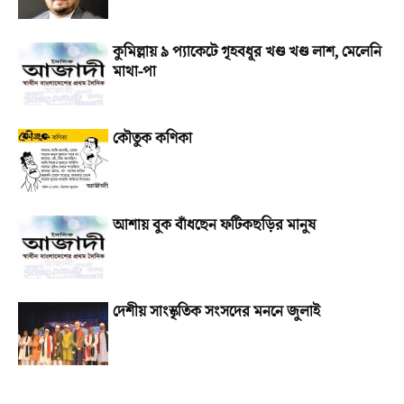
কুমিল্লায় ৯ প্যাকেটে গৃহবধূর খণ্ড খণ্ড লাশ, মেলেনি
মাথা-পা
কৌতুক কণিকা
আশায় বুক বাঁধছেন ফটিকছড়ির মানুষ
দেশীয় সাংস্কৃতিক সংসদের মননে জুলাই