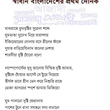
মাঝরাতে ঝুমবৃষ্টির সুরেলা শব্দে
ঘুমভাঙা দুচোখ নিয়ে বারান্দায়
ইজিচেয়ারের দোলায় বসে গ্রীলের ফাঁকে
দুহাত বাড়িয়েছিলাম জলের নেশায়
শারদীয়া বৃষ্টি ছোঁবো বলে!
ল্যাম্পপোস্টের মৃদু আলোয় বিস্মিত দৃষ্টি আমার,
বৃষ্টিকে ছোঁয়ার আগেই সে ছুঁয়ে দিয়েছে
তীর্যক ভাবে গ্রীল ভেদ করে নিশুতি রাতে
ভেজা আদরের স্পর্শে আমায় ভিজিয়ে!
ঘুম পালানো দৃষ্টি ফেরালাম
পাশের টুলে রাখা সযতনে সদ্য বানানো